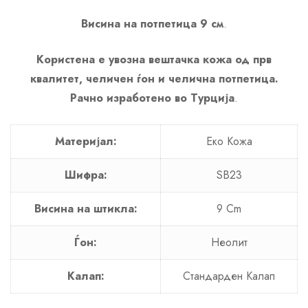
Висина на потпетица 9 см
.
Користена е увозна вештачка кожа од прв
квалитет, челичен ѓон и челична потпетица.
Рачно изработено во Турција
.
Материјал:
Еко Кожа
Шифра:
SB23
Висина на штикла:
9 Cm
Ѓон:
Неолит
Калап:
Стандарден Калап