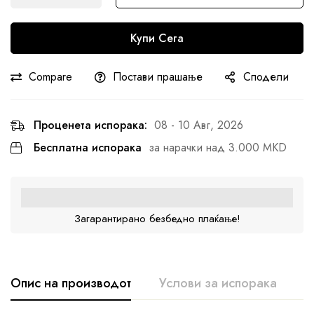
Купи Сега
Compare
Постави прашање
Сподели
Проценета испорака:
08 - 10 Авг, 2026
Бесплатна испорака
за нарачки над 3.000 MKD
Загарантирано безбедно плаќање!
Опис на производот
Услови за испорака
К