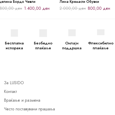
делина Бордо Чевли
Лина Кремасти Обувки
.800,00
ден
1.400,00
ден
2.000,00
ден
800,00
ден
Бесплатна
Безбедно
Онлајн
Флексибилно
испорака
плаќање
поддршка
плаќање
За LUSIDO
Контакт
Враќање и размена
Често поставувани прашања