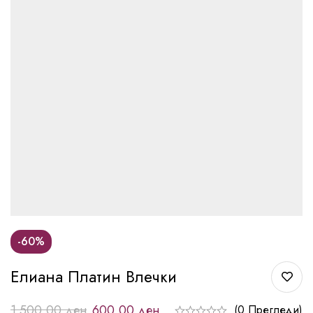
-60%
Елиана Платин Влечки
1.500,00
ден
600,00
ден
(0 Прегледи)