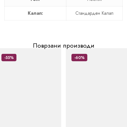
Калап:
Стандарден Калап
Поврзани производи
-55%
-60%