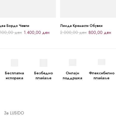
деа Бордо Чевли
Линда Кремасти Обувки
.100,00
ден
1.400,00
ден
2.000,00
ден
800,00
ден
Бесплатна
Безбедно
Онлајн
Флексибилно
испорака
плаќање
поддршка
плаќање
За LUSIDO