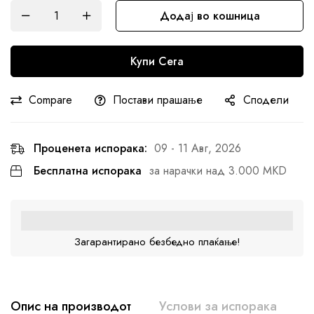
Додај во кошница
Купи Сега
Compare
Постави прашање
Сподели
Проценета испорака:
09 - 11 Авг, 2026
Бесплатна испорака
за нарачки над 3.000 MKD
Загарантирано безбедно плаќање!
Опис на производот
Услови за испорака
К