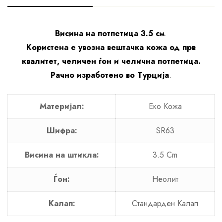
Висина на потпетица 3.5 см
.
Користена е увозна вештачка кожа од прв
квалитет, челичен ѓон и челична потпетица.
Рачно изработено во Турција
.
Материјал:
Еко Кожa
Шифра:
SR63
Висина на штикла:
3.5 Cm
Ѓон:
Неолит
Калап:
Стандарден Калап