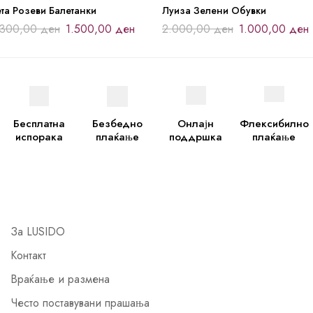
та Розеви Балетанки
Луиза Зелени Обувки
.300,00
ден
1.500,00
ден
2.000,00
ден
1.000,00
ден
Бесплатна
Безбедно
Онлајн
Флексибилно
испорака
плаќање
поддршка
плаќање
За LUSIDO
Контакт
Враќање и размена
Често поставувани прашања