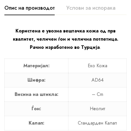
Опис на производот
Услови за испорака
К
Користена е увозна вештачка кожа од прв
квалитет, челичен ѓон и челична потпетица.
Рачно изработено во Турција
.
Материјал:
Еко Кожa
Шифра:
AD64
Висина на штикла:
– Cm
Ѓон:
Неолит
Калап:
Стандарден Калап