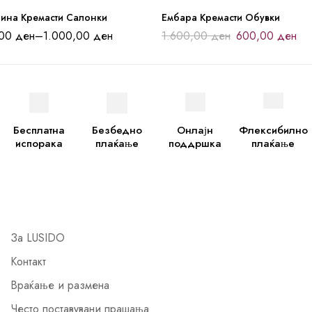
лина Кремасти Салонки
Ембара Кремасти Обувки
,00
ден
–
1.000,00
ден
1.600,00
ден
600,00
ден
Бесплатна
Безбедно
Онлајн
Флексибилно
испорака
плаќање
поддршка
плаќање
За LUSIDO
Контакт
Враќање и размена
Често поставувани прашања