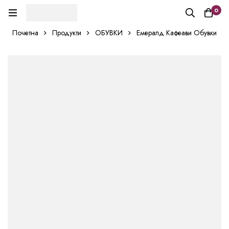
0
Почетна
Продукти
ОБУВКИ
Емералд Кафеави Обувки