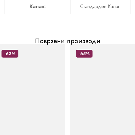
Калап:
Стандарден Калап
Поврзани производи
-63%
-65%