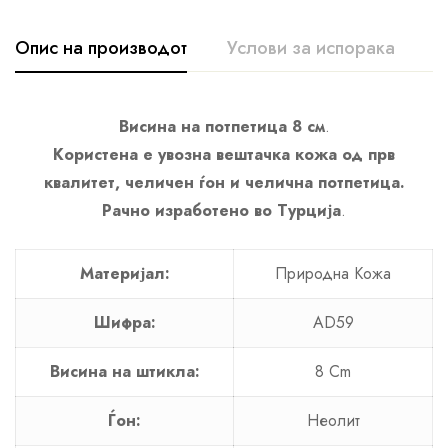
Опис на производот
Услови за испорака
К
Висина на потпетица 8 см
.
Користена е увозна вештачка кожа од прв
квалитет, челичен ѓон и челична потпетица.
Рачно изработено во Турција
.
Материјал:
Природна Кожа
Шифра:
AD59
Висина на штикла:
8 Cm
Ѓон:
Неолит