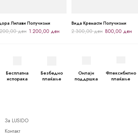
дора Лилави Получизми
Вида Кремасти Получизми
.200,00
ден
1.200,00
ден
2.300,00
ден
800,00
ден
Бесплатна
Безбедно
Онлајн
Флексибилно
испорака
плаќање
поддршка
плаќање
За LUSIDO
Контакт