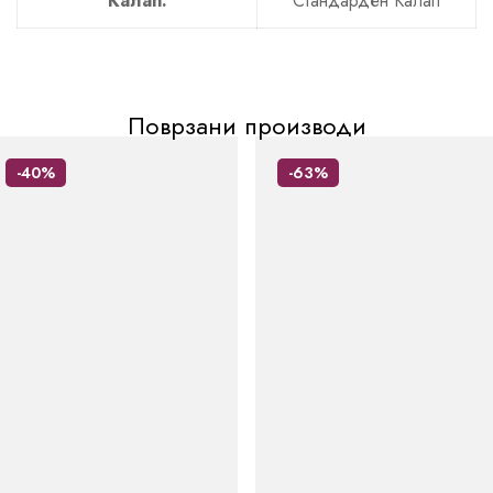
Калап:
Стандарден Калап
Поврзани производи
-40%
-63%