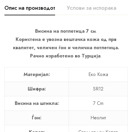
Опис на производот
Услови за испорака
К
Висина на потпетица 7 см
.
Користена е увозна вештачка кожа од прв
квалитет, челичен ѓон и челична потпетица.
Рачно изработено во Турција
.
Материјал:
Еко Кожа
Шифра:
SR12
Висина на штикла:
7 Cm
Ѓон:
Неолит