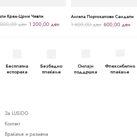
или Крем-Црни Чевли
Ангела Портокалови Сандали
.000,00
ден
1.200,00
ден
1.600,00
ден
600,00
ден
Бесплатна
Безбедно
Онлајн
Флексибилно
испорака
плаќање
поддршка
плаќање
За LUSIDO
Контакт
Враќање и размена