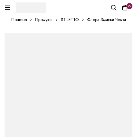
0
Почетна
Продукти
STILETTO
Флора Змиски Чевли