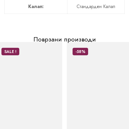
Калап:
Стандарден Калап
Поврзани производи
SALE !
-58%