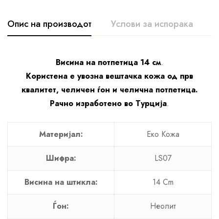
Опис на производот
Услови за испорака
A
Висина на потпетица 14 см
.
Користена е увозна вештачка кожа од прв
квалитет, челичен ѓон и челична потпетица.
Рачно изработено во Турција
.
Материјал:
Еко Кожа
Шифра:
LS07
Висина на штикла:
14 Cm
Ѓон:
Неолит