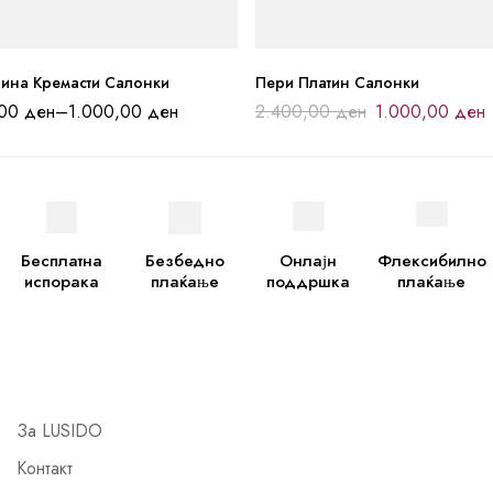
лина Кремасти Салонки
Пери Платин Салонки
,00
ден
–
1.000,00
ден
2.400,00
ден
1.000,00
ден
Бесплатна
Безбедно
Онлајн
Флексибилно
испорака
плаќање
поддршка
плаќање
За LUSIDO
Контакт