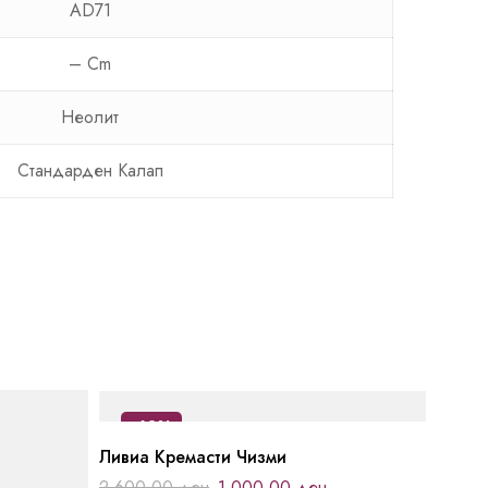
AD71
– Cm
Неолит
Стандарден Калап
-62%
Ливиа Кремасти Чизми
2.600,00
ден
1.000,00
ден