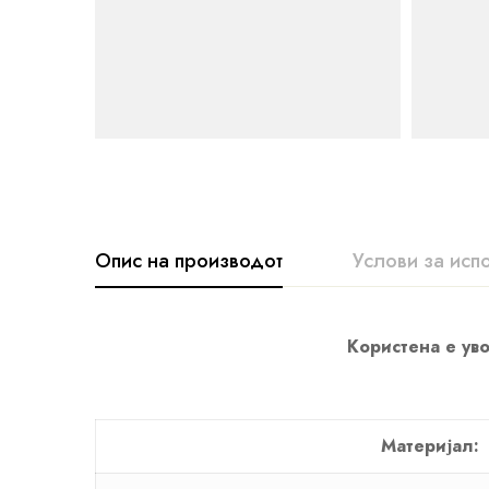
Опис на производот
Услови за исп
Користена е уво
Материјал: