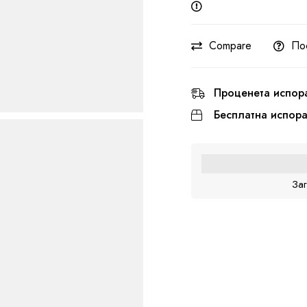
Compare
По
Проценета испор
Бесплатна испор
За