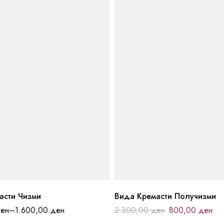
асти Чизми
Вида Кремасти Получизми
ен
–
1.600,00
ден
2.300,00
ден
800,00
ден