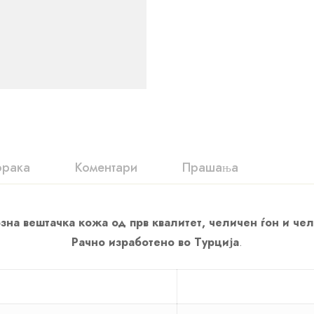
орака
Коментари
Прашања
зна вештачка кожа од прв квалитет, челичен ѓон и че
Рачно изработено во Турција
.