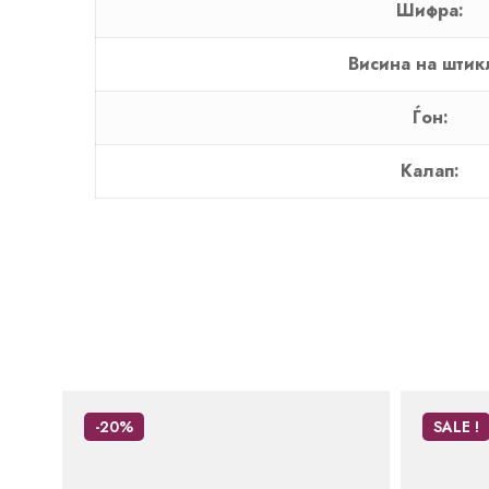
Шифра:
Висина на штик
Ѓон:
Калап:
-20%
SALE !