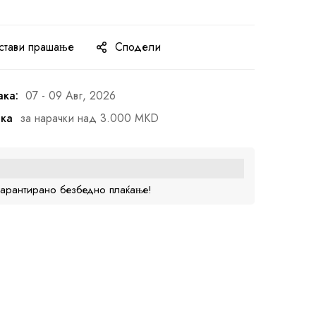
стави прашање
Сподели
ака:
07 - 09 Авг, 2026
ака
за нарачки над 3.000 MKD
гарантирано безбедно плаќање!