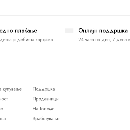
едно плаќање
Онлајн поддршка
дитна и дебитна картичка
24 часа на ден, 7 дена 
а купување
Поддршка
ност
Продавници
ње
На Големо
иња
Вработување