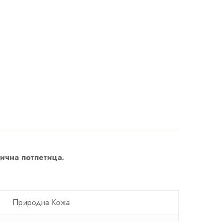
лична потпетица.
Природна Кожа