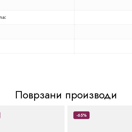
ла:
Поврзани производи
-65%