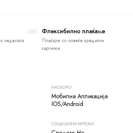
Флексибилно плаќање
во неделата
Плаќајте со повеќе кредитни
картички
НАСКОРО
Мобилна Апликација
IOS/Android
СОЦИЈАЛНИ МРЕЖИ
Следете Не