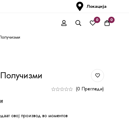
Локација
0
0
Получизми
 Получизми
(0 Прегледи)
ни
едаат овој производ во моментов