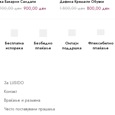
јка Бакарни Сандали
Дафина Кремасти Обувки
.100,00
ден
900,00
ден
1.800,00
ден
800,00
ден
Бесплатна
Безбедно
Онлајн
Флексибилно
испорака
плаќање
поддршка
плаќање
За LUSIDO
Контакт
Враќање и размена
Често поставувани прашања