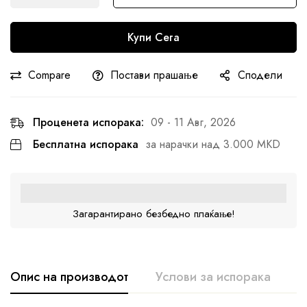
Купи Сега
Compare
Постави прашање
Сподели
Проценета испорака:
09 - 11 Авг, 2026
Бесплатна испорака
за нарачки над 3.000 MKD
Загарантирано безбедно плаќање!
Опис на производот
Услови за испорака
К