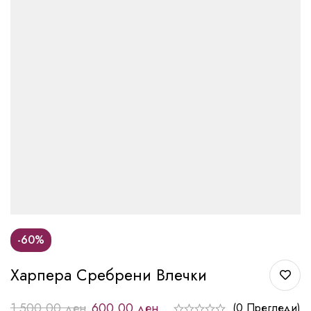
-60%
Харпера Сребрени Влечки
1.500,00
ден
600,00
ден
(0 Прегледи)