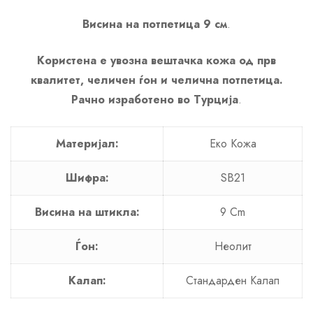
Висина на потпетица 9 см
.
Користена е увозна вештачка кожа од прв
квалитет, челичен ѓон и челична потпетица.
Рачно изработено во Турција
.
Материјал:
Еко Кожа
Шифра:
SB21
Висина на штикла:
9 Cm
Ѓон:
Неолит
Калап:
Стандарден Калап