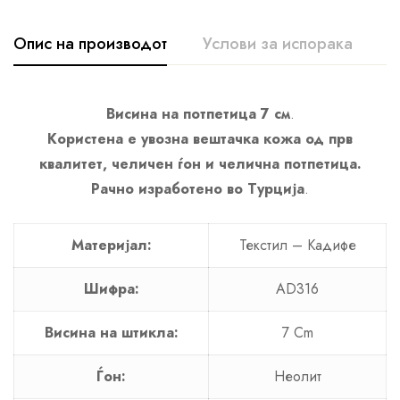
Опис на производот
Услови за испорака
К
Висина на потпетица 7 см
.
Користена е увозна вештачка кожа од прв
квалитет, челичен ѓон и челична потпетица.
Рачно изработено во Турција
.
Материјал:
Текстил – Кадифе
Шифра:
AD316
Висина на штикла:
7 Cm
Ѓон:
Неолит