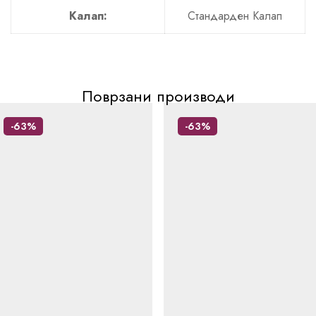
Калап:
Стандарден Калап
Поврзани производи
-63%
-63%