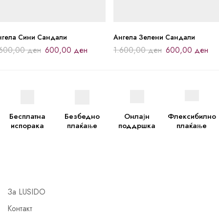
нгела Сини Сандали
Ангела Зелени Сандали
.600,00
ден
600,00
ден
1.600,00
ден
600,00
ден
Бесплатна
Безбедно
Онлајн
Флексибилно
испорака
плаќање
поддршка
плаќање
За LUSIDO
Контакт