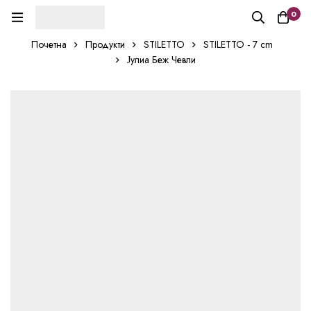
0
Почетна
Продукти
STILETTO
STILETTO - 7 cm
Јулиа Беж Чевли