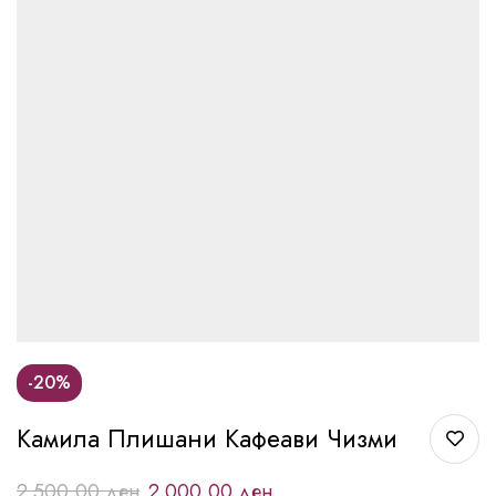
-20%
Камила Плишани Кафеави Чизми
2.500,00
ден
2.000,00
ден