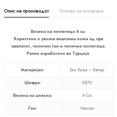
Опис на производот
Услови за испорака
К
Висина на потпетица 4 см
.
Користена е увозна вештачка кожа од прв
квалитет, челичен ѓон и челична потпетица.
Рачно изработено во Турција
.
Материјал:
Еко Кожа – Велур
Шифра:
SR70
Висина на штикла:
4 Cm
Ѓон:
Неолит