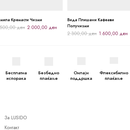
амила Кремасти Чизми
Вида Плишани Кафеави
Получизми
.500,00
ден
2.000,00
ден
2.300,00
ден
1.600,00
ден
Бесплатна
Безбедно
Онлајн
Флексибилно
испорака
плаќање
поддршка
плаќање
За LUSIDO
Контакт