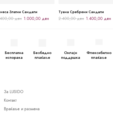
анеса Златни Сандали
Туана Сребрени Сандали
.400,00
ден
1.000,00
ден
2.400,00
ден
1.400,00
ден
Бесплатна
Безбедно
Онлајн
Флексибилно
испорака
плаќање
поддршка
плаќање
За LUSIDO
Контакт
Враќање и размена