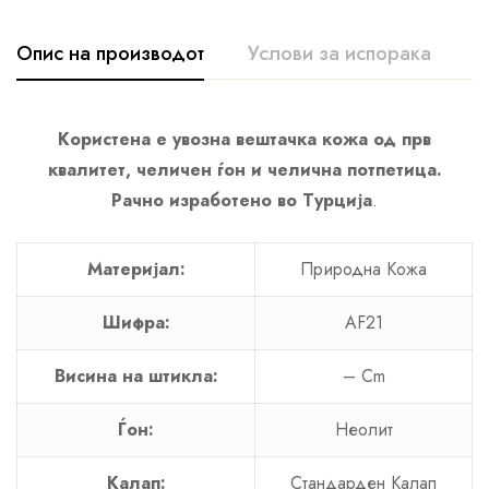
Опис на производот
Услови за испорака
A
Користена е увозна вештачка кожа од прв
квалитет, челичен ѓон и челична потпетица.
Рачно изработено во Турција
.
Материјал:
Природна Кожа
Шифра:
AF21
Висина на штикла:
– Cm
Ѓон:
Неолит
Калап:
Стандарден Калап