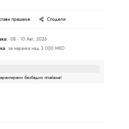
стави прашање
Сподели
ака:
08 - 10 Авг, 2026
ака
за нарачки над 3.000 MKD
гарантирано безбедно плаќање!