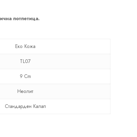
лична потпетица.
Еко Кожа
TL07
9 Cm
Неолит
Стандарден Калап