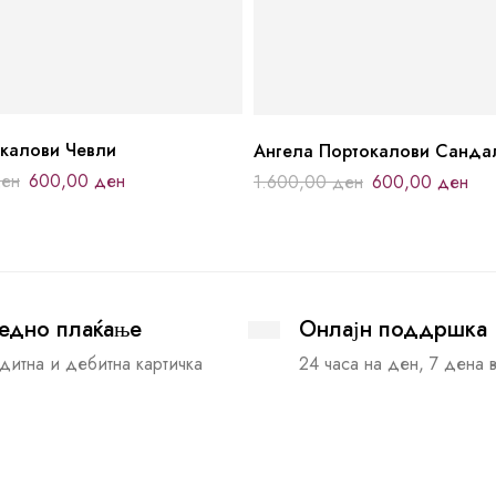
калови Чевли
Ангела Портокалови Санда
ен
600,00
ден
1.600,00
ден
600,00
ден
едно плаќање
Онлајн поддршка
дитна и дебитна картичка
24 часа на ден, 7 дена 