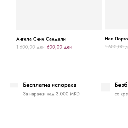
Нел Порто
Ангела Сини Сандали
1.600,00
д
1.600,00
ден
600,00
ден
Бесплатна испорака
Безб
За нарачки над 3.000 MKD
со кре