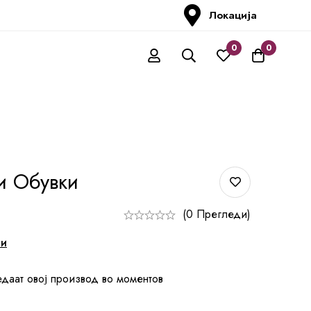
Локација
0
0
и Обувки
(0 Прегледи)
ни
едаат овој производ во моментов