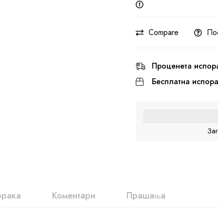
Compare
По
Проценета испор
Бесплатна испор
За
орака
Коментари
Прашања