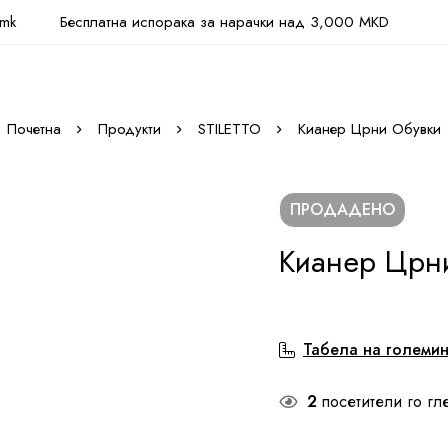
.mk
Бесплатна испорака за нарачки над 3,000 MKD
Почетна
Продукти
STILETTO
Кианер Црни Обувки
ПРОДАДЕНО
Кианер Црн
Табела на големи
2
посетители го гл