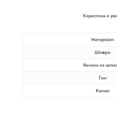
Користена е уво
Материјал:
Шифра:
Висина на штик
Ѓон:
Калап: