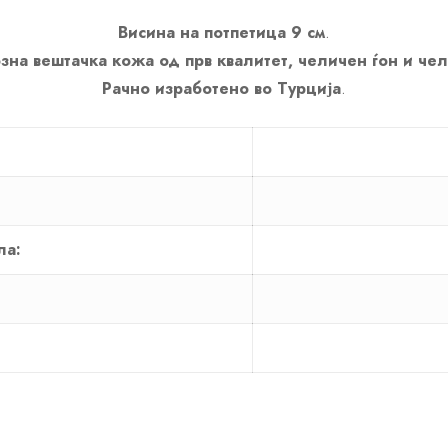
Висина на потпетица 9 см
.
зна вештачка кожа од прв квалитет, челичен ѓон и че
Рачно изработено во Турција
.
ла: