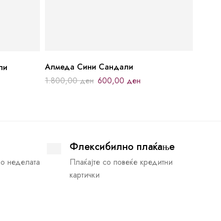
Алмеда Сини Сандали
ли
1.800,00
ден
600,00
ден
Флексибилно плаќање
во неделата
Плаќајте со повеќе кредитни
картички