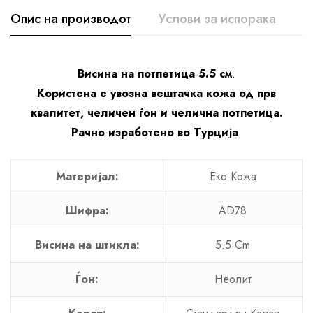
Опис на производот
Услови за испорака
К
Висина на потпетица 5.5 см
.
Користена е увозна вештачка кожа од прв
квалитет, челичен ѓон и челична потпетица.
Рачно изработено во Турција
.
Материјал:
Еко Кожа
Шифра:
AD78
Висина на штикла:
5.5 Cm
Ѓон:
Неолит