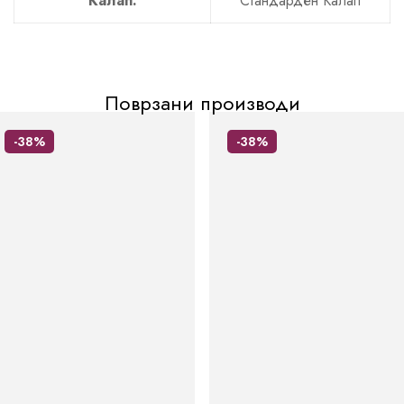
Калап:
Стандарден Калап
Поврзани производи
-38%
-38%