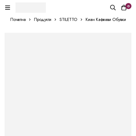
0
Почетна
Продукти
STILETTO
Киан Кафеави Обувки