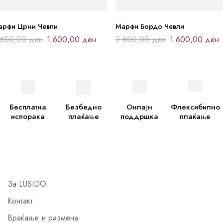
арфи Црни Чевли
Марфи Бордо Чевли
.600,00
ден
1.600,00
ден
2.600,00
ден
1.600,00
ден
Бесплатна
Безбедно
Онлајн
Флексибилно
испорака
плаќање
поддршка
плаќање
За LUSIDO
Контакт
Враќање и размена