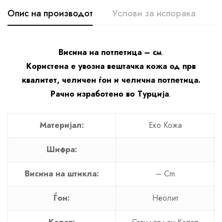
Опис на производот
Услови за испорака
К
Висина на потпетица – см
.
Користена е увозна вештачка кожа од прв
квалитет, челичен ѓон и челична потпетица.
Рачно изработено во Турција
.
Материјал:
Еко Кожа
Шифра:
Висина на штикла:
– Cm
Ѓон:
Неолит