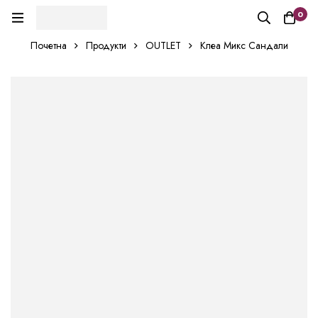
0
Почетна
Продукти
OUTLET
Клеа Микс Сандали