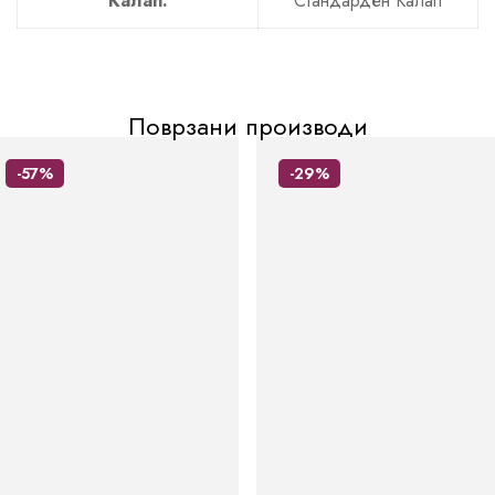
Калап:
Стандарден Калап
Поврзани производи
-57%
-29%