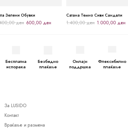
лта Зелени Обувки
Сатана Темно Сиви Сандали
.400,00
ден
600,00
ден
1.400,00
ден
1.000,00
ден
Бесплатна
Безбедно
Онлајн
Флексибилно
испорака
плаќање
поддршка
плаќање
За LUSIDO
Контакт
Враќање и размена