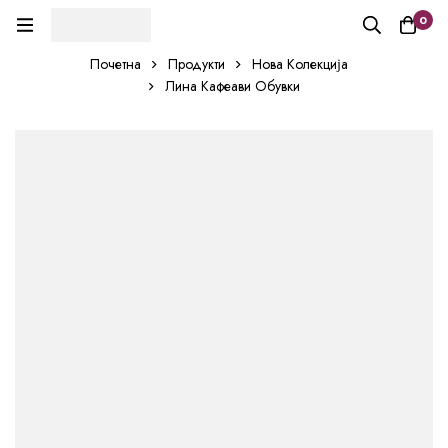
0
Почетна
Продукти
Нова Колекција
Лина Кафеави Обувки