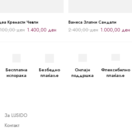
деа Кремасти Чевли
Ванеса Златни Сандали
.100,00
ден
1.400,00
ден
2.400,00
ден
1.000,00
ден
Бесплатна
Безбедно
Онлајн
Флексибилно
испорака
плаќање
поддршка
плаќање
За LUSIDO
Контакт