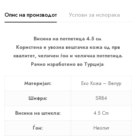
Опис на производот
Услови за испорака
К
Висина на потпетица 4.5 см
.
Користена е увозна вештачка кожа од прв
квалитет, челичен ѓон и челична потпетица.
Рачно изработено во Турција
.
Материјал:
Еко Кожа – Велур
Шифра:
SR84
Висина на штикла:
4.5 Cm
Ѓон:
Неолит