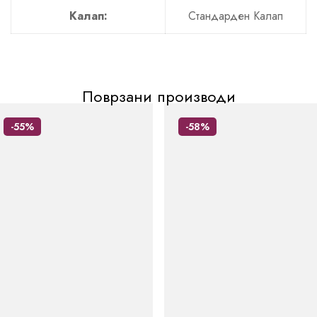
Калап:
Стандарден Калап
Поврзани производи
-55%
-58%