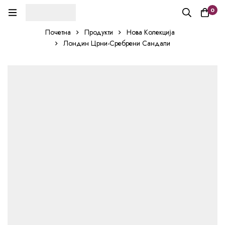
0
Почетна
Продукти
Нова Колекција
Лондин Црни-Сребрени Сандали