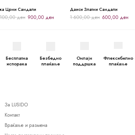
јка Црни Сандали
Даиси Златни Сандали
.100,00
ден
900,00
ден
1.600,00
ден
600,00
ден
Бесплатна
Безбедно
Онлајн
Флексибилно
испорака
плаќање
поддршка
плаќање
За LUSIDO
Контакт
Враќање и размена