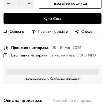
Додај во кошница
Купи Сега
Compare
Постави прашање
Сподели
Проценета испорака:
08 - 10 Авг, 2026
Бесплатна испорака
за нарачки над 3.000 MKD
Загарантирано безбедно плаќање!
Опис на производот
Услови за испорака
К