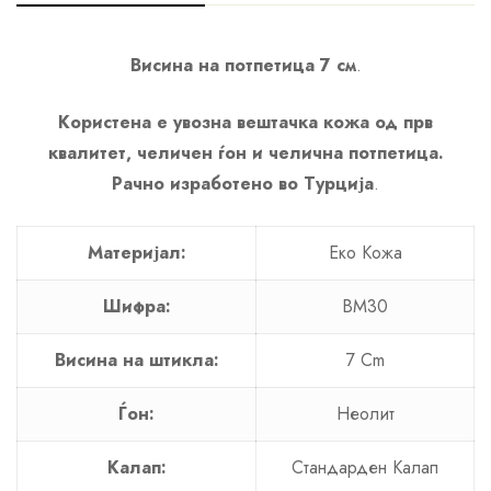
Висина на потпетица 7 см
.
Користена е увозна вештачка кожа од прв
квалитет, челичен ѓон и челична потпетица.
Рачно изработено во Турција
.
Материјал:
Еко Кожа
Шифра:
BM30
Висина на штикла:
7 Cm
Ѓон:
Неолит
Калап:
Стандарден Калап