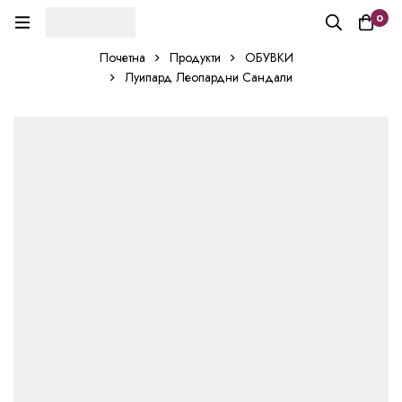
0
Почетна
Продукти
ОБУВКИ
Луипард Леопардни Сандали