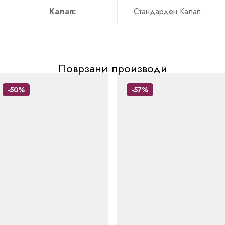
Калап:
Стандарден Калап
Поврзани производи
-50%
-57%