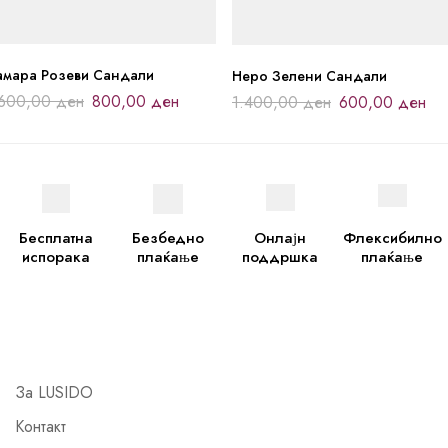
амара Розеви Сандали
Неро Зелени Сандали
.600,00
ден
800,00
ден
1.400,00
ден
600,00
ден
Бесплатна
Безбедно
Онлајн
Флексибилно
испорака
плаќање
поддршка
плаќање
За LUSIDO
Контакт