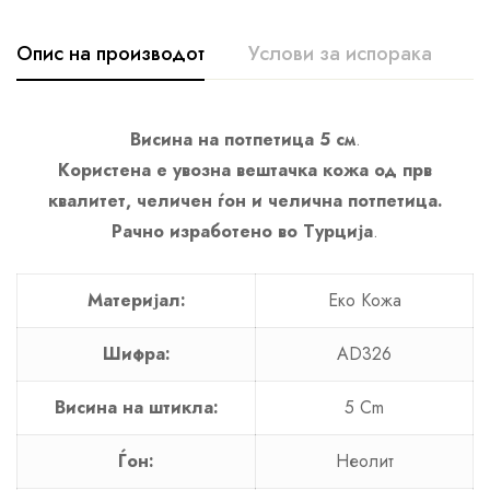
Опис на производот
Услови за испорака
К
Висина на потпетица 5 см
.
Користена е увозна вештачка кожа од прв
квалитет, челичен ѓон и челична потпетица.
Рачно изработено во Турција
.
Материјал:
Еко Кожa
Шифра:
AD326
Висина на штикла:
5 Cm
Ѓон:
Неолит