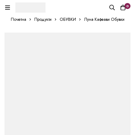
0
Почетна
Продукти
ОБУВКИ
Луна Кафеави Обувки