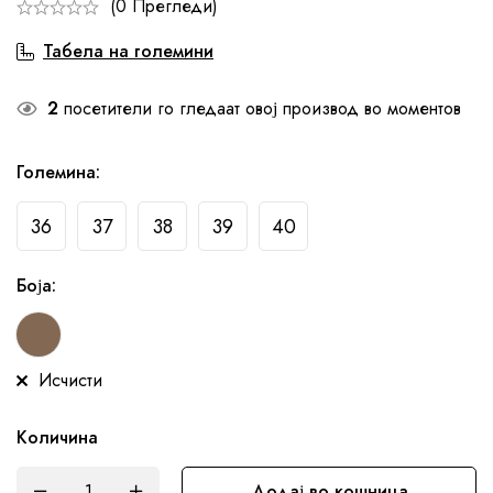
(0 Прегледи)
Табела на големини
2
посетители го гледаат овој производ во моментов
Големина
:
36
37
38
39
40
Боја
:
Исчисти
Количина
Додај во кошница