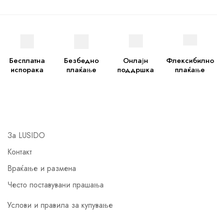
Бесплатна
Безбедно
Онлајн
Флексибилно
испорака
плаќање
поддршка
плаќање
За LUSIDO
Контакт
Враќање и размена
Често поставувани прашања
Услови и правила за купување