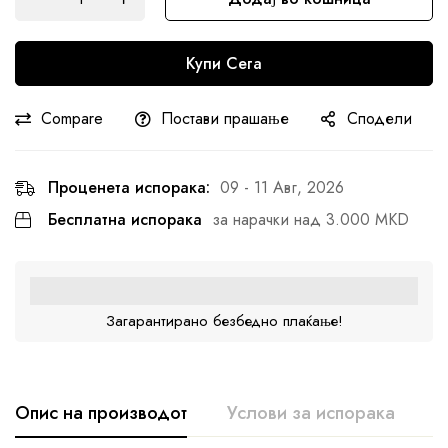
Купи Сега
Compare
Постави прашање
Сподели
Проценета испорака:
09 - 11 Авг, 2026
Бесплатна испорака
за нарачки над 3.000 MKD
Загарантирано безбедно плаќање!
Опис на производот
Услови за испорака
К