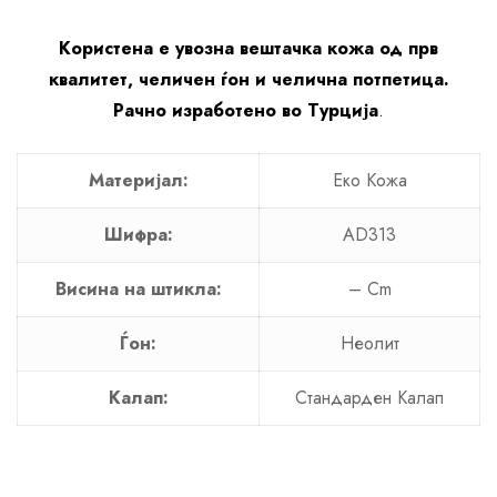
Користена е увозна вештачка кожа од прв
квалитет, челичен ѓон и челична потпетица.
Рачно изработено во Турција
.
Материјал:
Еко Кожа
Шифра:
AD313
Висина на штикла:
– Cm
Ѓон:
Неолит
Калап:
Стандарден Калап