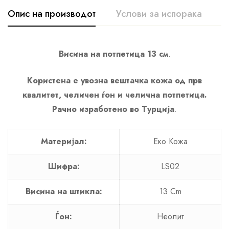
Опис на производот
Услови за испорака
К
Висина на потпетица 13
см
.
Користена е увозна вештачка кожа од прв
квалитет, челичен ѓон и челична потпетица.
Рачно изработено во Турција
.
Материјал:
Еко Кожа
Шифра:
LS02
Висина на штикла:
13 Cm
Ѓон:
Неолит