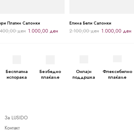
ери Платин Салонки
Елина Бели Салонки
.400,00
ден
1.000,00
ден
2.100,00
ден
1.000,00
ден
Бесплатна
Безбедно
Онлајн
Флексибилно
испорака
плаќање
поддршка
плаќање
За LUSIDO
Контакт