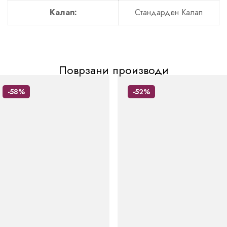
Калап:
Стандарден Калап
Поврзани производи
-58%
-52%