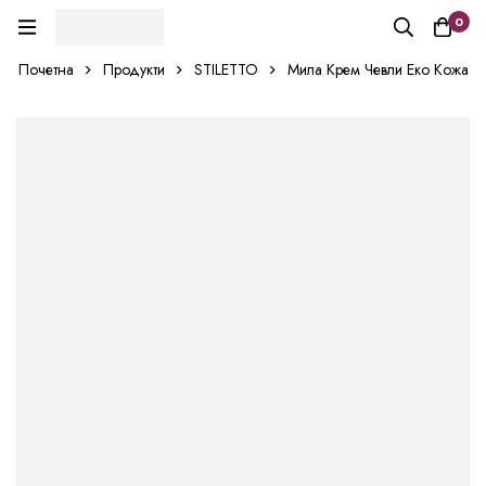
0
Почетна
Продукти
STILETTO
Мила Крем Чевли Еко Кожа