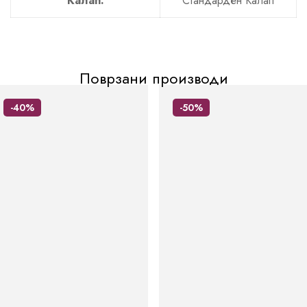
Калап:
Стандарден Калап
Поврзани производи
-40%
-50%