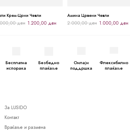
или Крем-Црни Чевли
Амина Црвени Чевли
.000,00
ден
1.200,00
ден
2.000,00
ден
1.000,00
ден
Бесплатна
Безбедно
Онлајн
Флексибилно
испорака
плаќање
поддршка
плаќање
За LUSIDO
Контакт
Враќање и размена