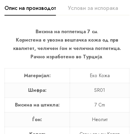
Опис на производот
Услови за испорака
К
Висина на потпетица 7 см
.
Користена е увозна вештачка кожа од прв
квалитет, челичен ѓон и челична потпетица.
Рачно изработено во Турција
.
Материјал:
Еко Кожа
Шифра:
SR01
Висина на штикла:
7 Cm
Ѓон:
Неолит