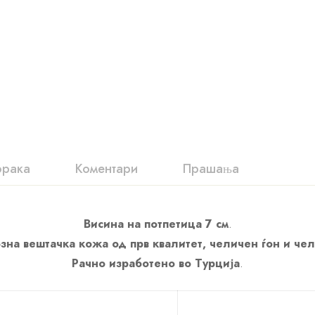
орака
Коментари
Прашања
Висина на потпетица 7 см
.
зна вештачка кожа од прв квалитет, челичен ѓон и че
Рачно изработено во Турција
.