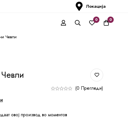
Локација
0
0
ни Чевли
 Чевли
(0 Прегледи)
ни
едаат овој производ во моментов