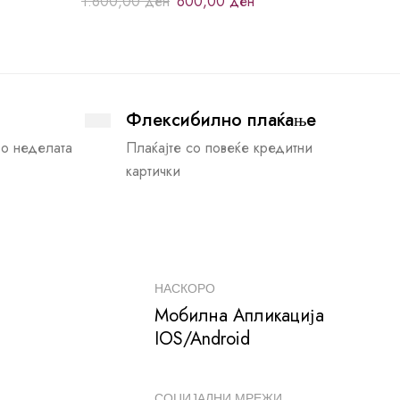
1.600,00
ден
600,00
ден
Флексибилно плаќање
во неделата
Плаќајте со повеќе кредитни
картички
НАСКОРО
Мобилна Апликација
IOS/Android
СОЦИЈАЛНИ МРЕЖИ