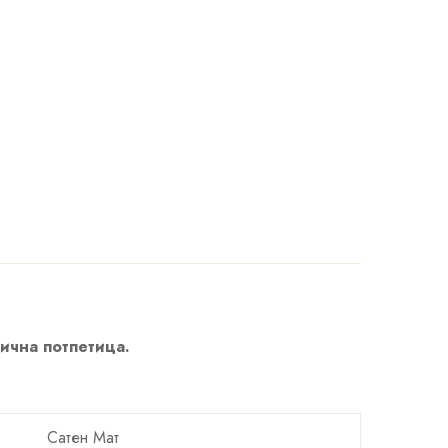
лична потпетица.
Сатен Мат