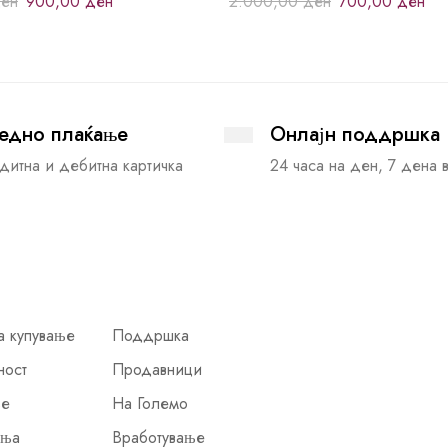
ен
900,00
ден
2.000,00
ден
700,00
ден
едно плаќање
Онлајн поддршка
дитна и дебитна картичка
24 часа на ден, 7 дена 
а купување
Поддршка
ност
Продавници
ње
На Големо
иња
Вработување