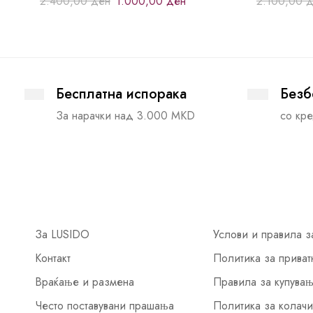
2.400,00
ден
1.000,00
ден
2.100,00
д
Бесплатна испорака
Безб
За нарачки над 3.000 MKD
со кре
За LUSIDO
Услови и правила з
Контакт
Политика за приват
Враќање и размена
Правила за купува
Често поставувани прашања
Политика за колач