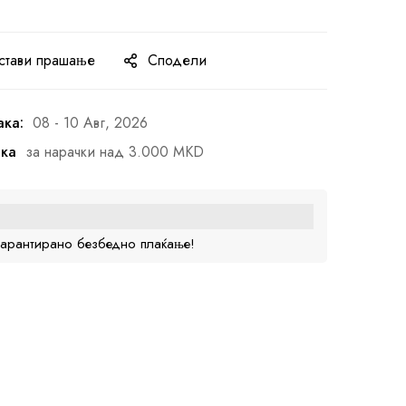
стави прашање
Сподели
ака:
08 - 10 Авг, 2026
ака
за нарачки над 3.000 MKD
гарантирано безбедно плаќање!