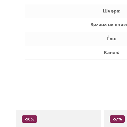
Шифра:
Висина на штик
Ѓон:
Калап:
-58%
-57%