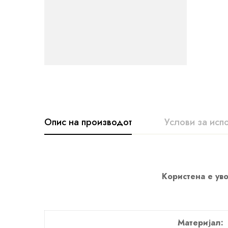
Опис на производот
Услови за исп
Користена е уво
Материјал: