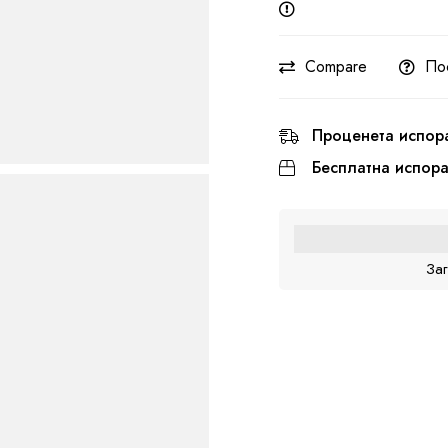
Compare
По
Проценета испор
Бесплатна испор
За