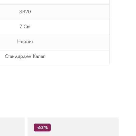
SR20
7 Cm
Неолит
Стандарден Калап
-63%