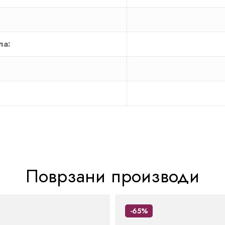
ла:
Поврзани производи
-65%