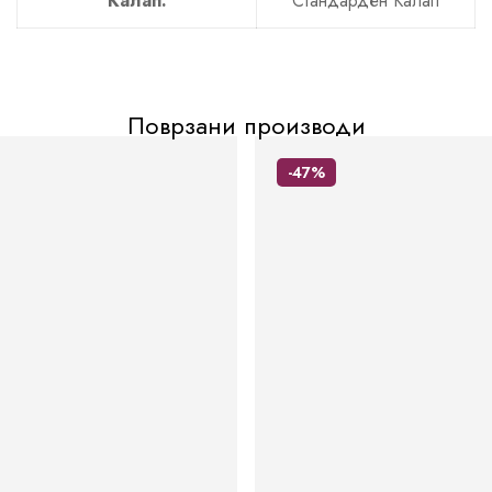
Калап:
Стандарден Калап
Поврзани производи
-47%