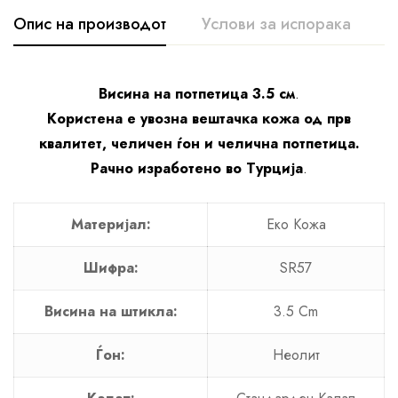
Опис на производот
Услови за испорака
К
Висина на потпетица 3.5 см
.
Користена е увозна вештачка кожа од прв
квалитет, челичен ѓон и челична потпетица.
Рачно изработено во Турција
.
Материјал:
Еко Кожa
Шифра:
SR57
Висина на штикла:
3.5 Cm
Ѓон:
Неолит