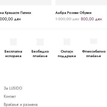
на Кремасти Патики
Амбра Розеви Обувки
.000,00
ден
1.500,00
ден
800,00
ден
Бесплатна
Безбедно
Онлајн
Флексибилно
испорака
плаќање
поддршка
плаќање
За LUSIDO
Контакт
Враќање и размена