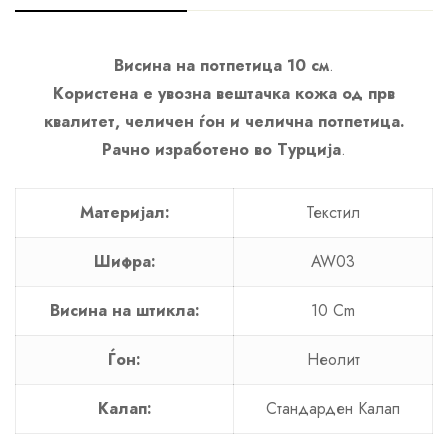
Висина на потпетица 10 см
.
Користена е увозна вештачка кожа од прв
квалитет, челичен ѓон и челична потпетица.
Рачно изработено во Турција
.
Материјал:
Текстил
Шифра:
AW03
Висина на штикла:
10 Cm
Ѓон:
Неолит
Калап:
Стандарден Калап