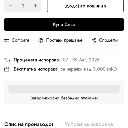
Додај во кошница
Купи Сега
Compare
Постави прашање
Сподели
Проценета испорака:
07 - 09 Авг, 2026
Бесплатна испорака
за нарачки над 3.000 MKD
Загарантирано безбедно плаќање!
Опис на производот
Услови за испорака
К