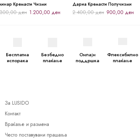
минар Кремасти Чизми
Дариа Кремасти Получизми
.300,00
ден
1.200,00
ден
2.400,00
ден
900,00
ден
Бесплатна
Безбедно
Онлајн
Флексибилно
испорака
плаќање
поддршка
плаќање
За LUSIDO
Контакт
Враќање и размена
Често поставувани прашања