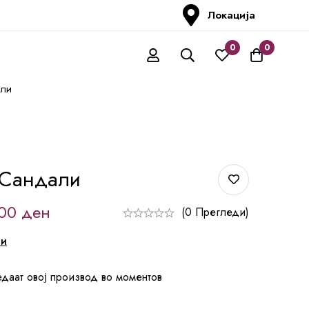
Локација
0
0
али
 Сандали
,00
ден
(0 Прегледи)
ни
едаат овој производ во моментов