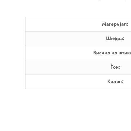
Материјал:
Шифра:
Висина на штик
Ѓон:
Калап: