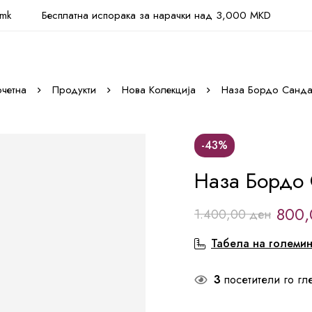
.mk
Бесплатна испорака за нарачки над 3,000 MKD
четна
Продукти
Нова Колекција
Наза Бордо Санд
-43%
Наза Бордо
800
1.400,00
ден
Табела на големи
3
посетители го гл