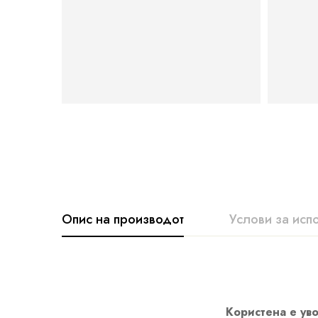
Опис на производот
Услови за исп
Користена е уво