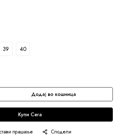
39
40
Додај во кошница
Купи Сега
стави прашање
Сподели