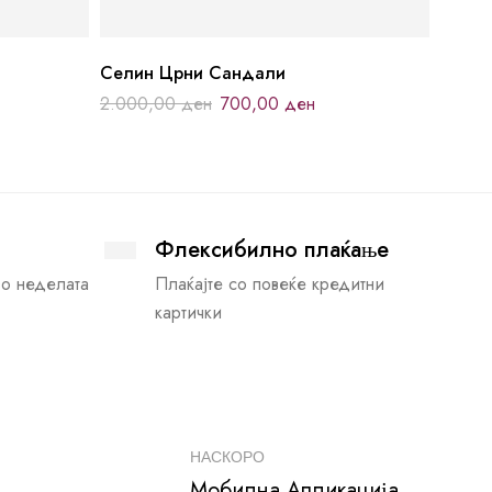
Селин Црни Сандали
2.000,00
ден
700,00
ден
Флексибилно плаќање
во неделата
Плаќајте со повеќе кредитни
картички
НАСКОРО
Мобилна Апликација