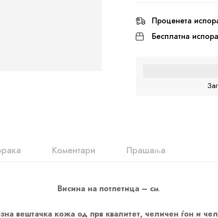
Проценета испор
Бесплатна испор
За
орака
Коментари
Прашања
Висина на потпетица – см
.
зна вештачка кожа од прв квалитет, челичен ѓон и че