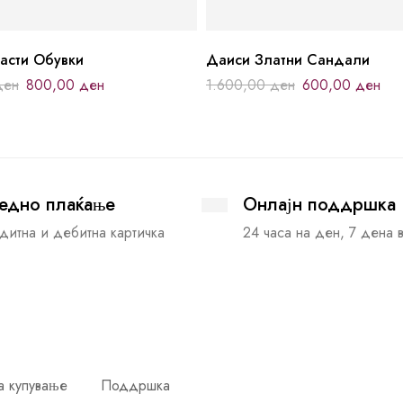
асти Обувки
Даиси Златни Сандали
ден
800,00
ден
1.600,00
ден
600,00
ден
едно плаќање
Онлајн поддршка
дитна и дебитна картичка
24 часа на ден, 7 дена 
а купување
Поддршка