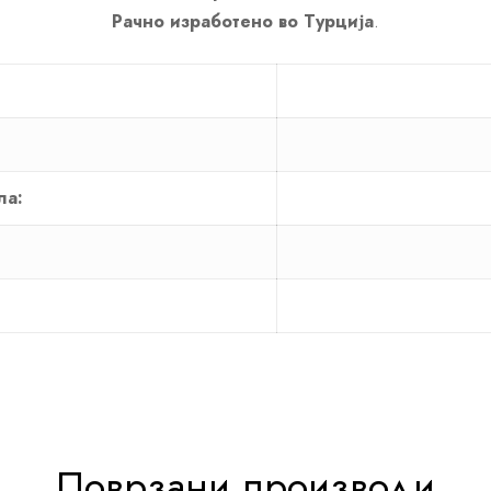
Рачно изработено во Турција
.
ла:
Поврзани производи