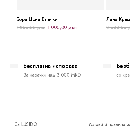
Бора Црни Влечки
Лина Крем
1.800,00
ден
1.000,00
ден
2.000,00
Бесплатна испорака
Безб
За нарачки над 3.000 MKD
со кре
За LUSIDO
Услови и правила з