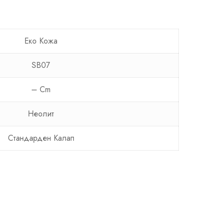
Еко Кожа
SB07
– Cm
Неолит
Стандарден Калап