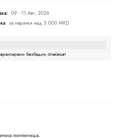
ака:
09 - 11 Авг, 2026
ака
за нарачки над 3.000 MKD
гарантирано безбедно плаќање!
лична потпетица.