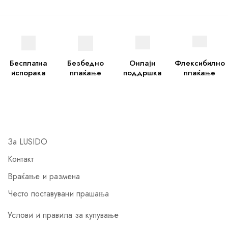
Бесплатна
Безбедно
Онлајн
Флексибилно
испорака
плаќање
поддршка
плаќање
За LUSIDO
Контакт
Враќање и размена
Често поставувани прашања
Услови и правила за купување