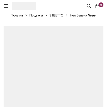
0
Почетна
Продукти
STILETTO
Нел Зелени Чевли