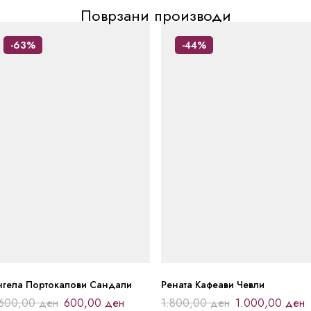
Поврзани производи
-63%
-44%
Рената Кафеави Чевли
нгела Портокалови Сандали
1.800,00
ден
1.000,00
ден
.600,00
ден
600,00
ден