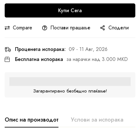
Купи Сега
Compare
Постави прашање
Сподели
Проценета испорака:
09 - 11 Авг, 2026
Бесплатна испорака
за нарачки над 3.000 MKD
Загарантирано безбедно плаќање!
Опис на производот
Услови за испорака
К