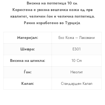
Висина на потпетица 10 см
.
Користена е увозна вештачка кожа од прв
квалитет, челичен ѓон и челична потпетица.
Рачно изработено во Турција
.
Материјал:
Еко Кожa – Лаковани
Шифра:
E301
Висина на штикла:
10 Cm
Ѓон:
Неолит
Калап:
Стандарден Калап