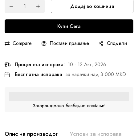
Додај во кошница
Купи Сега
Compare
Постави прашање
Сподели
Проценета испорака:
10 - 12 Авг, 2026
Бесплатна испорака
за нарачки над 3.000 MKD
Загарантирано безбедно плаќање!
Опис на производот
Услови за испорака
К