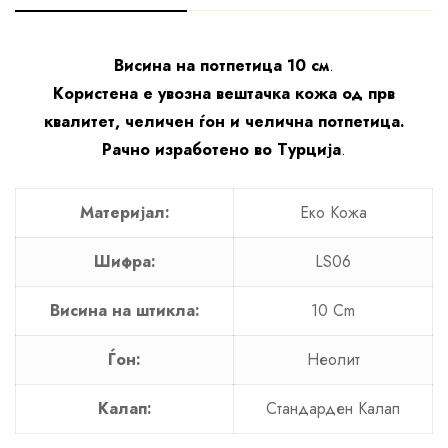
Висина на потпетица 10 см
.
Користена е увозна вештачка кожа од прв
квалитет, челичен ѓон и челична потпетица.
Рачно изработено во Турција
.
Материјал:
Еко Кожа
Шифра:
LS06
Висина на штикла:
10 Cm
Ѓон:
Неолит
Калап:
Стандарден Калап