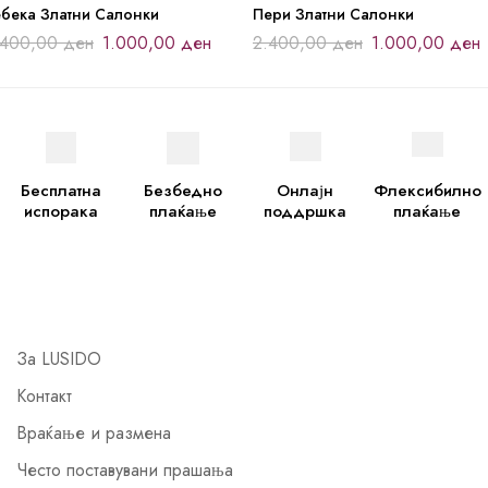
ебека Златни Салонки
Пери Златни Салонки
.400,00
ден
1.000,00
ден
2.400,00
ден
1.000,00
ден
Бесплатна
Безбедно
Онлајн
Флексибилно
испорака
плаќање
поддршка
плаќање
За LUSIDO
Контакт
Враќање и размена
Често поставувани прашања