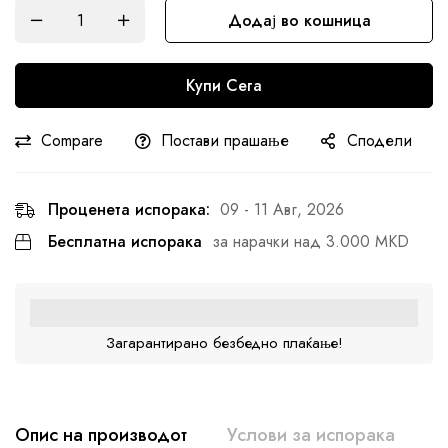
Додај во кошница
Купи Сега
Compare
Постави прашање
Сподели
Проценета испорака:
09 - 11 Авг, 2026
Бесплатна испорака
за нарачки над 3.000 MKD
Загарантирано безбедно плаќање!
Опис на производот
Услови за испорака
К