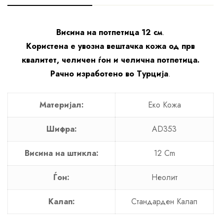
Висина на потпетица 12 см
.
Користена е увозна вештачка кожа од прв
квалитет, челичен ѓон и челична потпетица.
Рачно изработено во Турција
.
Материјал:
Еко Кожа
Шифра:
AD353
Висина на штикла:
12 Cm
Ѓон:
Неолит
Калап:
Стандарден Калап