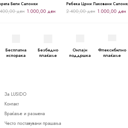
орета Бели Салонки
Ребека Црни Лаковани Салонк
.400,00
ден
1.000,00
ден
2.400,00
ден
1.000,00
ден
Бесплатна
Безбедно
Онлајн
Флексибилно
испорака
плаќање
поддршка
плаќање
За LUSIDO
Контакт
Враќање и размена
Често поставувани прашања