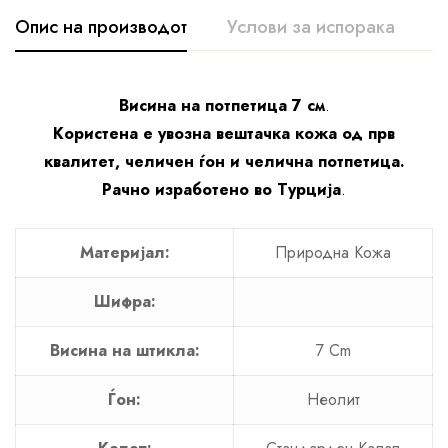
Опис на производот
Услови за испорака
К
Висина на потпетица 7 см
.
Користена е увозна вештачка кожа од прв
квалитет, челичен ѓон и челична потпетица.
Рачно изработено во Турција
.
Материјал:
Природна Кожа
Шифра:
Висина на штикла:
7 Cm
Ѓон:
Неолит