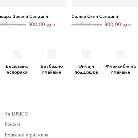
амара Зелени Сандали
Солете Сини Сандали
.600,00
ден
800,00
ден
1.600,00
ден
800,00
ден
Бесплатна
Безбедно
Онлајн
Флексибилно
испорака
плаќање
поддршка
плаќање
За LUSIDO
Контакт
Враќање и размена