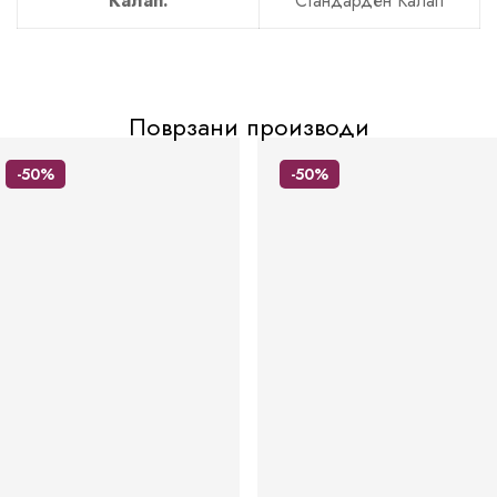
Калап:
Стандарден Калап
Поврзани производи
-50%
-50%