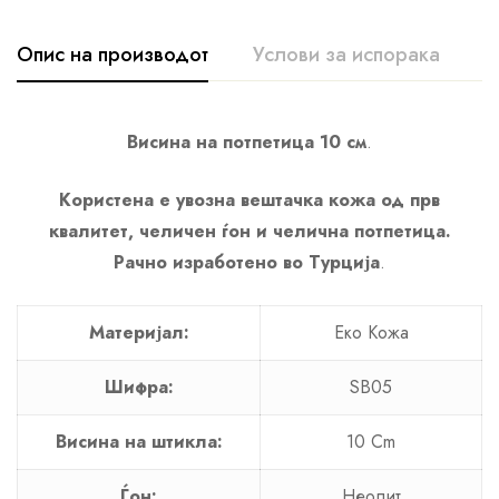
Опис на производот
Услови за испорака
К
Висина на потпетица 10 см
.
Користена е увозна вештачка кожа од прв
квалитет, челичен ѓон и челична потпетица.
Рачно изработено во Турција
.
Материјал:
Еко Кожа
Шифра:
SB05
Висина на штикла:
10 Cm
Ѓон:
Неолит