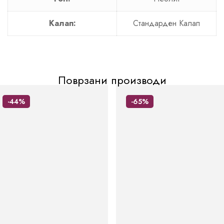
Калап:
Стандарден Калап
Поврзани производи
-44%
-65%