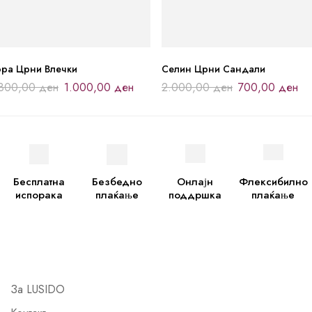
ора Црни Влечки
Селин Црни Сандали
.800,00
ден
1.000,00
ден
2.000,00
ден
700,00
ден
Бесплатна
Безбедно
Онлајн
Флексибилно
испорака
плаќање
поддршка
плаќање
За LUSIDO