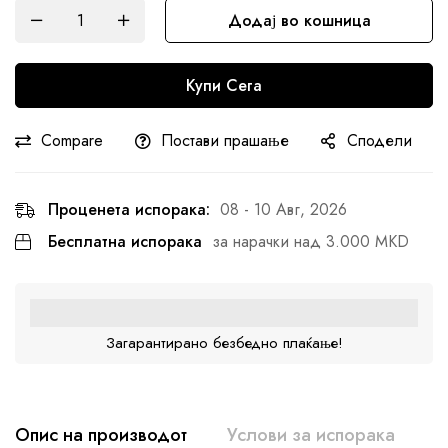
Додај во кошница
Купи Сега
Compare
Постави прашање
Сподели
Проценета испорака:
08 - 10 Авг, 2026
Бесплатна испорака
за нарачки над 3.000 MKD
Загарантирано безбедно плаќање!
Опис на производот
Услови за испорака
A