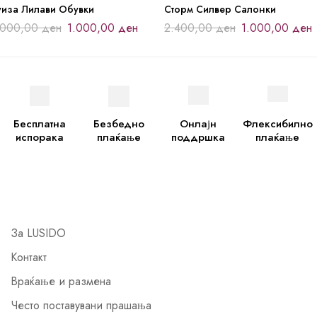
уиза Лилави Обувки
Сторм Силвер Салонки
.000,00
ден
1.000,00
ден
2.400,00
ден
1.000,00
ден
Бесплатна
Безбедно
Онлајн
Флексибилно
испорака
плаќање
поддршка
плаќање
За LUSIDO
Контакт
Враќање и размена
Често поставувани прашања