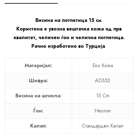
Висина на потпетица 15 см
.
Користена е увозна вештачка кожа од прв
квалитет, челичен ѓон и челична потпетица.
Рачно изработено во Турција
.
Материјал:
Еко Кожa
Шифра:
AD352
Висина на штикла:
15 Cm
Ѓон:
Неолит
Калап:
Стандарден Калап