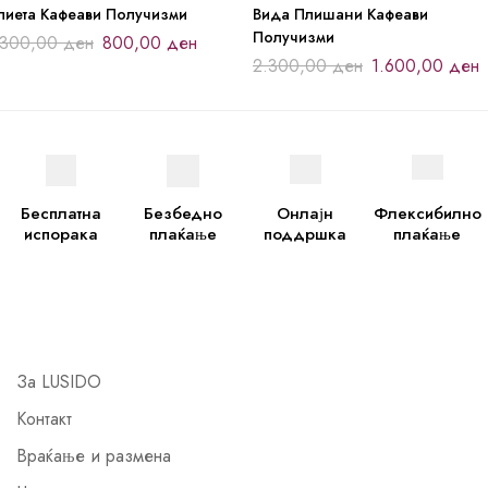
лиета Кафеави Получизми
Вида Плишани Кафеави
Получизми
.300,00
ден
800,00
ден
2.300,00
ден
1.600,00
ден
Бесплатна
Безбедно
Онлајн
Флексибилно
испорака
плаќање
поддршка
плаќање
За LUSIDO
Контакт
Враќање и размена