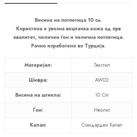
Висина на потпетица 10 см
.
Користена е увозна вештачка кожа од прв
квалитет, челичен ѓон и челична потпетица.
Рачно изработено во Турција
.
Материјал:
Текстил
Шифра:
AW02
Висина на штикла:
10 Cm
Ѓон:
Неолит
Калап:
Стандарден Калап