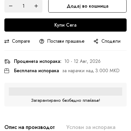
Додај во кошница
Купи Сега
Compare
Постави прашање
Сподели
Проценета испорака:
10 - 12 Авг, 2026
Бесплатна испорака
за нарачки над 3.000 MKD
Загарантирано безбедно плаќање!
Опис на производот
Услови за испорака
К