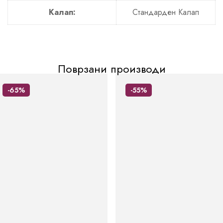
Калап:
Стандарден Калап
Поврзани производи
-65%
-55%