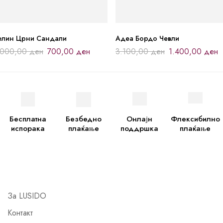
елин Црни Сандали
Адеа Бордо Чевли
.000,00
ден
700,00
ден
3.100,00
ден
1.400,00
ден
Бесплатна
Безбедно
Онлајн
Флексибилно
испорака
плаќање
поддршка
плаќање
За LUSIDO
Контакт