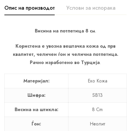
Опис на производот
Услови за испорака
К
Висина на потпетица 8 см
.
Користена е увозна вештачка кожа од прв
квалитет, челичен ѓон и челична потпетица.
Рачно изработено во Турција
.
Материјал:
Еко Кожа
Шифра:
SB13
Висина на штикла:
8 Cm
Ѓон:
Неолит