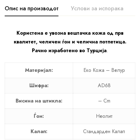
Опис на производот
Услови за испорака
К
Користена е увозна вештачка кожа од прв
квалитет, челичен ѓон и челична потпетица.
Рачно изработено во Турција
.
Материјал:
Еко Кожa – Велур
Шифра:
AD68
Висина на штикла:
– Cm
Ѓон:
Неолит
Калап:
Стандарден Калап