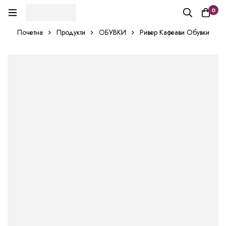
0
Почетна
Продукти
ОБУВКИ
Ривер Кафеави Обувки