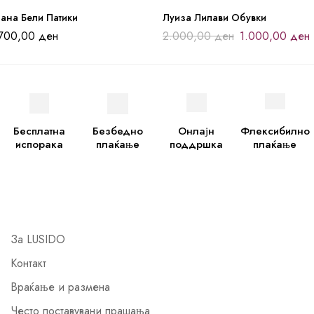
ана Бели Патики
Луиза Лилави Обувки
.700,00
ден
2.000,00
ден
1.000,00
ден
Бесплатна
Безбедно
Онлајн
Флексибилно
испорака
плаќање
поддршка
плаќање
За LUSIDO
Контакт
Враќање и размена
Често поставувани прашања