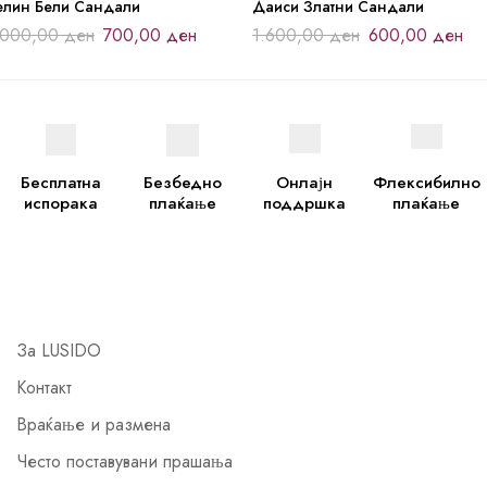
елин Бели Сандали
Даиси Златни Сандали
.000,00
ден
700,00
ден
1.600,00
ден
600,00
ден
Бесплатна
Безбедно
Онлајн
Флексибилно
испорака
плаќање
поддршка
плаќање
За LUSIDO
Контакт
Враќање и размена
Често поставувани прашања