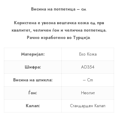
Висина на потпетица – см
.
Користена е увозна вештачка кожа од прв
квалитет, челичен ѓон и челична потпетица.
Рачно изработено во Турција
.
Материјал:
Еко Кожа
Шифра:
AD354
Висина на штикла:
– Cm
Ѓон:
Неолит
Калап:
Стандарден Калап