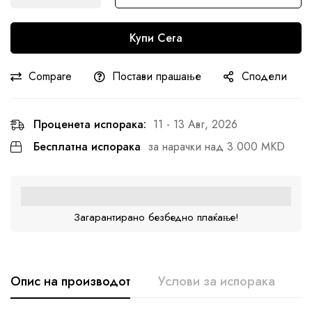
Купи Сега
Compare
Постави прашање
Сподели
Проценета испорака:
11 - 13 Авг, 2026
Бесплатна испорака
за нарачки над 3.000 MKD
Загарантирано безбедно плаќање!
Опис на производот
Услови за испорака
К