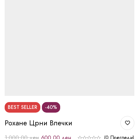
BEST
SELLER
-40%
Рохане Црни Влечки
1.000,00
ден
600,00
ден
(0 Прегледи)