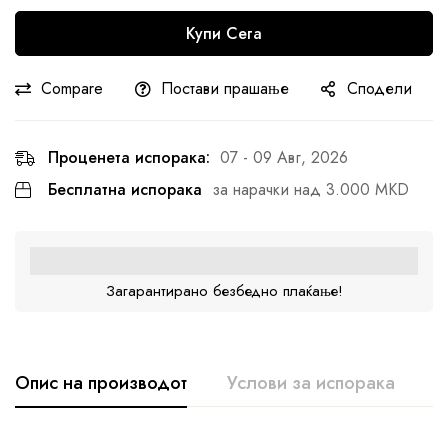
Купи Сега
Compare
Постави прашање
Сподели
Проценета испорака:
07 - 09 Авг, 2026
Бесплатна испорака
за нарачки над 3.000 MKD
Загарантирано безбедно плаќање!
Опис на производот
Услови за испорака
К