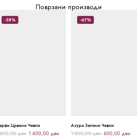
Поврзани производи
-38%
-67%
арфи Црвени Чевли
Азура Зелени Чевли
.600,00
ден
1.600,00
ден
1.800,00
ден
600,00
ден