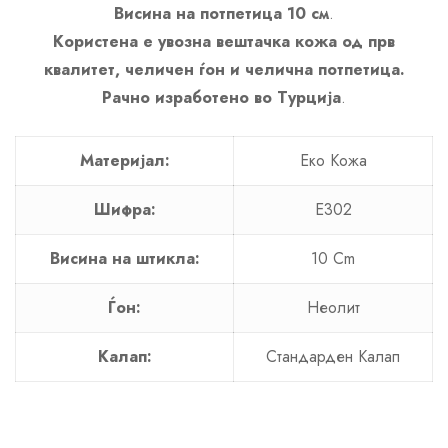
Висина на потпетица 10 см
.
Користена е увозна вештачка кожа од прв
квалитет, челичен ѓон и челична потпетица.
Рачно изработено во Турција
.
Материјал:
Еко Кожa
Шифра:
E302
Висина на штикла:
10 Cm
Ѓон:
Неолит
Калап:
Стандарден Калап