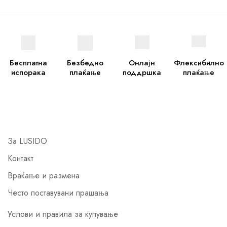
Бесплатна
Безбедно
Онлајн
Флексибилно
испорака
плаќање
поддршка
плаќање
За LUSIDO
Контакт
Враќање и размена
Често поставувани прашања
Услови и правила за купување