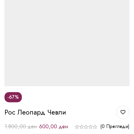
-67%
Рос Леопард Чевли
1.800,00
ден
600,00
ден
(0 Прегледи)