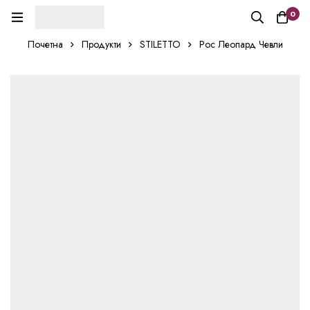
0
Почетна
Продукти
STILETTO
Рос Леопард Чевли