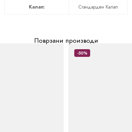
Калап:
Стандарден Калап
Поврзани производи
-50%