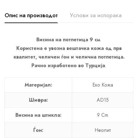
Опис на производот
Услови за испорака
К
Висина на потпетица 9 см
.
Користена е увозна вештачка кожа од прв
квалитет, челичен ѓон и челична потпетица.
Рачно изработено во Турција
.
Материјал:
Еко Кожa
Шифра:
AD15
Висина на штикла:
9 Cm
Ѓон:
Неолит