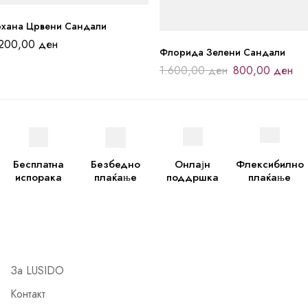
охана Црвени Сандали
.200,00
ден
Флорида Зелени Сандали
1.600,00
ден
800,00
ден
Бесплатна
Безбедно
Онлајн
Флексибилно
испорака
плаќање
поддршка
плаќање
За LUSIDO
Контакт