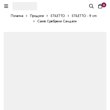
0
Почетна
Продукти
STILETTO
STILETTO - 9 cm
Саиге Сребрени Сандали