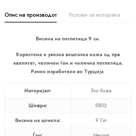
Опис на производот
Услови за испорака
К
Висина на потпетица 9 см
.
Користена е увозна вештачка кожа од прв
квалитет, челичен ѓон и челична потпетица.
Рачно изработено во Турција
.
Материјал:
Еко Кожа
Шифра:
SB02
Висина на штикла:
9 Cm
Ѓон:
Неолит