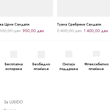
јка Црни Сандали
Туана Сребрени Сандали
.100,00
ден
900,00
ден
2.400,00
ден
1.400,00
ден
Бесплатна
Безбедно
Онлајн
Флексибилно
испорака
плаќање
поддршка
плаќање
За LUSIDO