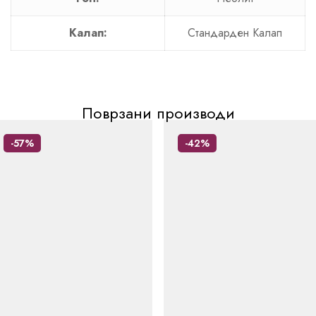
Калап:
Стандарден Калап
Поврзани производи
-57%
-42%