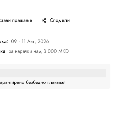
стави прашање
Сподели
ака:
09 - 11 Авг, 2026
ака
за нарачки над 3.000 MKD
гарантирано безбедно плаќање!