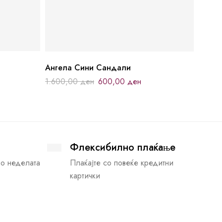
Ангела Сини Сандали
1.600,00
ден
600,00
ден
Флексибилно плаќање
во неделата
Плаќајте со повеќе кредитни
картички