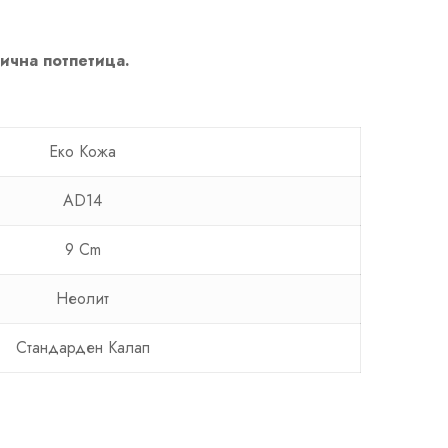
лична потпетица.
Еко Кожa
AD14
9 Cm
Неолит
Стандарден Калап