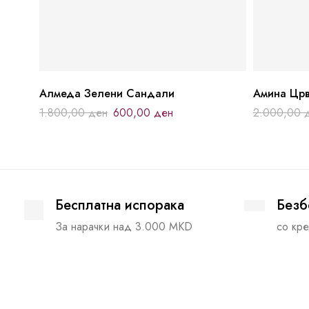
Алмеда Зелени Сандали
Амина Црв
1.800,00
ден
600,00
ден
2.000,00
Бесплатна испорака
Безб
За нарачки над 3.000 MKD
со кре