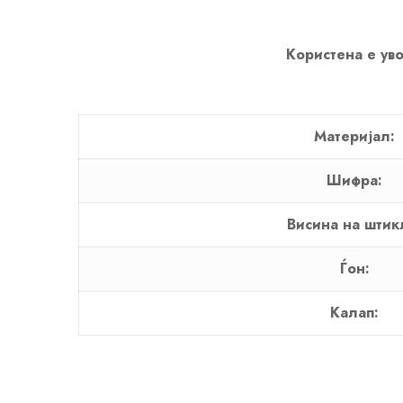
Користена е уво
Материјал:
Шифра:
Висина на штик
Ѓон:
Калап: