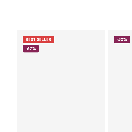
BEST
SELLER
-50%
-67%