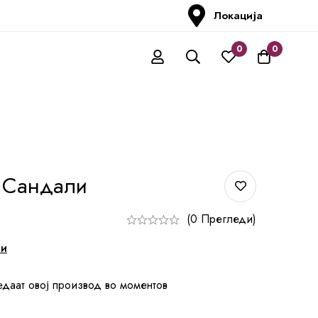
Локација
0
0
 Сандали
(0 Прегледи)
ни
едаат овој производ во моментов