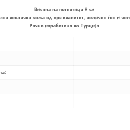
Висина на потпетица 9 см
.
зна вештачка кожа од прв квалитет, челичен ѓон и че
Рачно изработено во Турција
.
ла: