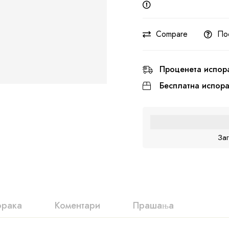
Compare
По
Проценета испор
Бесплатна испор
За
орака
Коментари
Прашања