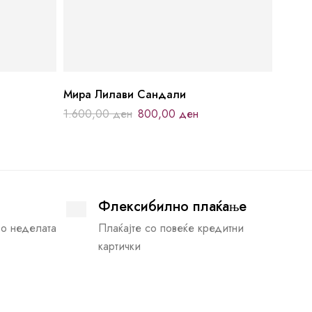
Мира Лилави Сандали
1.600,00
ден
800,00
ден
Флексибилно плаќање
во неделата
Плаќајте со повеќе кредитни
картички