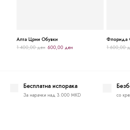
Алта Црни Обувки
Флорида 
1.400,00
ден
600,00
ден
1.600,00
д
Бесплатна испорака
Безб
За нарачки над 3.000 MKD
со кре