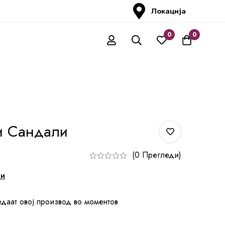
Локација
0
0
и Сандали
(0 Прегледи)
ни
едаат овој производ во моментов