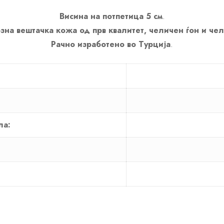
Висина на потпетица 5 см
.
зна вештачка кожа од прв квалитет, челичен ѓон и че
Рачно изработено во Турција
.
ла: