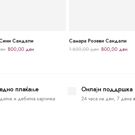
Сини Сандали
Самара Розеви Сандали
ен
800,00
ден
1.600,00
ден
800,00
ден
едно плаќање
Онлајн поддршка
дитна и дебитна картичка
24 часа на ден, 7 дена 