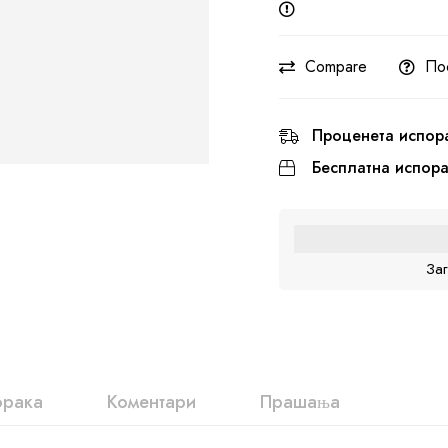
Compare
По
Проценета испор
Бесплатна испор
За
орака
Коментари
Прашања