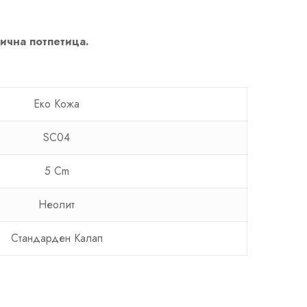
лична потпетица.
Еко Кожa
SC04
5 Cm
Неолит
Стандарден Калап