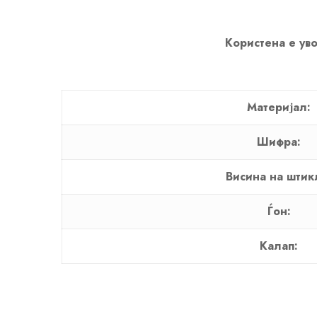
Користена е уво
Материјал:
Шифра:
Висина на штик
Ѓон:
Калап: