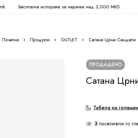
.mk
Бесплатна испорака за нарачки над 3,000 MKD
Почетна
Продукти
OUTLET
Сатана Црни Сандали
ПРОДАДЕНО
Сатана Црн
Табела на големи
3
посетители го гл