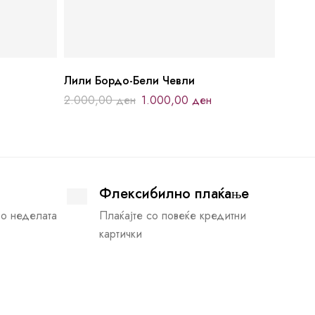
Лили Бордо-Бели Чевли
2.000,00
ден
1.000,00
ден
Флексибилно плаќање
во неделата
Плаќајте со повеќе кредитни
картички