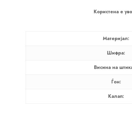
Користена е уво
Материјал:
Шифра:
Висина на штик
Ѓон:
Калап: