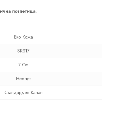
лична потпетица.
Еко Кожа
SR317
7 Cm
Неолит
Стандарден Калап