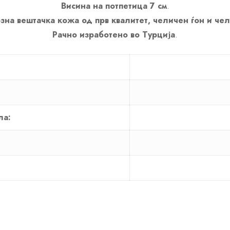
Висина на потпетица 7 см
.
зна вештачка кожа од прв квалитет, челичен ѓон и че
Рачно изработено во Турција
.
ла: