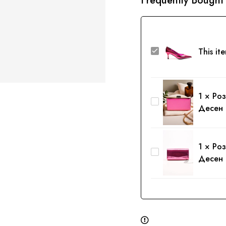
Frequently Bought
Серпенте
This it
Розеви
Чевли
1
×
Роз
Розева
Десен
Ташна
|
Змиски
1
×
Роз
Розева
Десен
Десен
Ташна
|
Змиски
Десен