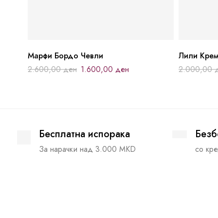
Марфи Бордо Чевли
Лили Крем
2.600,00
ден
1.600,00
ден
2.000,00
Бесплатна испорака
Безб
За нарачки над 3.000 MKD
со кре