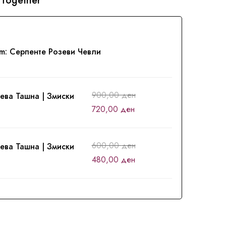
 Together
em:
Серпенте Розеви Чевли
900,00
ден
ева Ташна | Змиски
720,00
ден
600,00
ден
ева Ташна | Змиски
480,00
ден