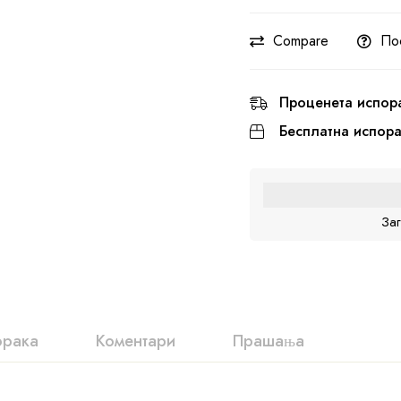
Compare
По
Проценета испор
Бесплатна испор
За
орака
Коментари
Прашања