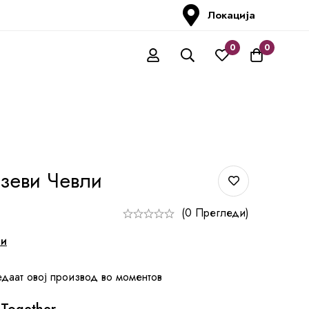
Локација
0
0
зеви Чевли
(0 Прегледи)
ни
едаат овој производ во моментов