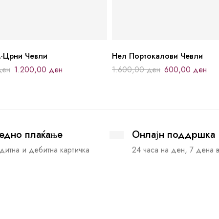
-Црни Чевли
Нел Портокалови Чевли
ден
1.200,00
ден
1.600,00
ден
600,00
ден
едно плаќање
Онлајн поддршка
дитна и дебитна картичка
24 часа на ден, 7 дена 