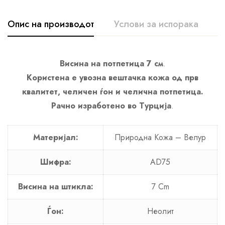
Опис на производот
Услови за испорака
К
Висина на потпетица 7 см
.
Користена е увозна вештачка кожа од прв
квалитет, челичен ѓон и челична потпетица.
Рачно изработено во Турција
.
Материјал:
Природна Кожа – Велур
Шифра:
AD75
Висина на штикла:
7 Cm
Ѓон:
Неолит