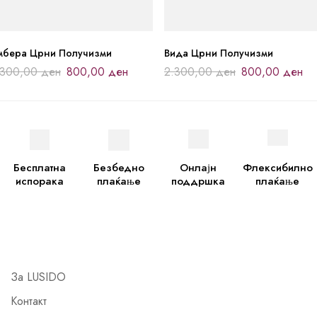
мбера Црни Получизми
Вида Црни Получизми
.300,00
ден
800,00
ден
2.300,00
ден
800,00
ден
Бесплатна
Безбедно
Онлајн
Флексибилно
испорака
плаќање
поддршка
плаќање
За LUSIDO
Контакт