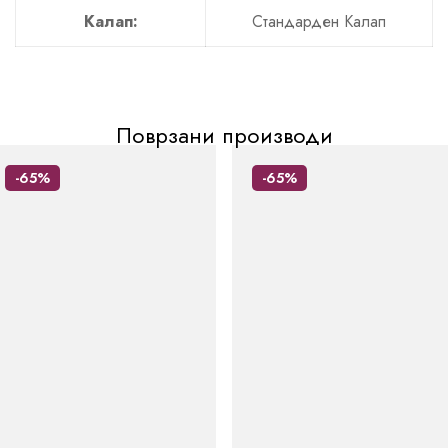
Калап:
Стандарден Калап
Поврзани производи
-65%
-65%