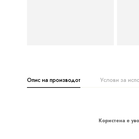
Опис на производот
Услови за исп
Користена е уво