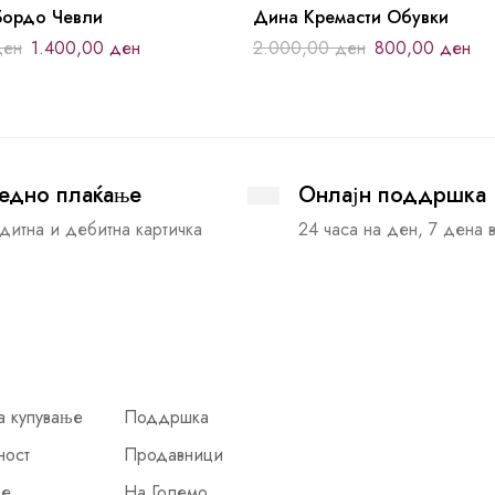
Бордо Чевли
Дина Кремасти Обувки
ден
1.400,00
ден
2.000,00
ден
800,00
ден
едно плаќање
Онлајн поддршка
дитна и дебитна картичка
24 часа на ден, 7 дена 
а купување
Поддршка
ност
Продавници
ње
На Големо