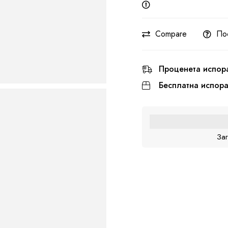
Compare
По
Проценета испор
Бесплатна испор
За