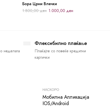
Бора Црни Влечки
1.800,00
ден
1.000,00
ден
Флексибилно плаќање
во неделата
Плаќајте со повеќе кредитни
картички
НАСКОРО
Мобилна Апликација
IOS/Android