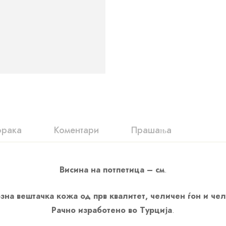
орака
Коментари
Прашања
Висина на потпетица – см
.
зна вештачка кожа од прв квалитет, челичен ѓон и че
Рачно изработено во Турција
.