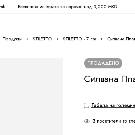
.mk
Бесплатна испорака за нарачки над 3,000 MKD
Продукти
STILETTO
STILETTO - 7 cm
Силвана Пла
ПРОДАДЕНО
Силвана Пл
Табела на големи
3
посетители го гл