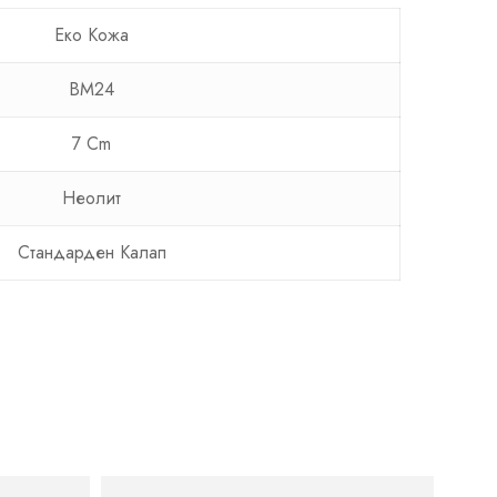
Еко Кожа
BM24
7 Cm
Неолит
Стандарден Калап