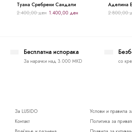
Туана Сребрени Сандали
Аделина 
2.400,00
ден
1.400,00
ден
2.800,00
Бесплатна испорака
Безб
За нарачки над 3.000 MKD
со кре
За LUSIDO
Услови и правила з
Контакт
Политика за приват
Враќање и размена
Правила за купува