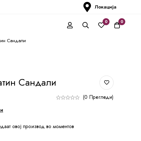
Локација
0
0
тин Сандали
атин Сандали
(0 Прегледи)
ни
едаат овој производ во моментов