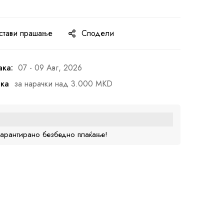
стави прашање
Сподели
ака:
07 - 09 Авг, 2026
ака
за нарачки над 3.000 MKD
гарантирано безбедно плаќање!