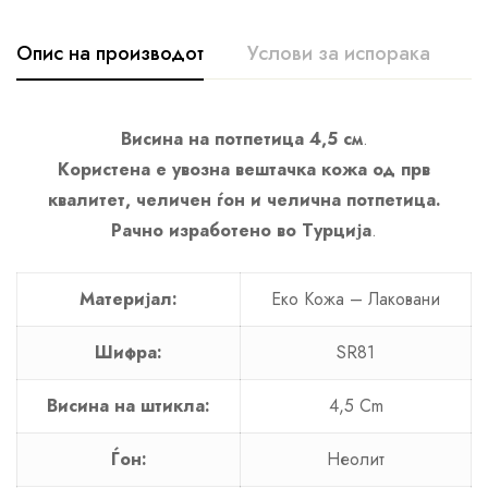
Опис на производот
Услови за испорака
К
Висина на потпетица 4,5 см
.
Користена е увозна вештачка кожа од прв
квалитет, челичен ѓон и челична потпетица.
Рачно изработено во Турција
.
Материјал:
Еко Кожа – Лаковани
Шифра:
SR81
Висина на штикла:
4,5 Cm
Ѓон:
Неолит