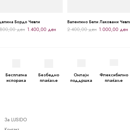
делина Бордо Чевли
Валентино Бели Лаковани Чевл
.800,00
ден
1.400,00
ден
2.400,00
ден
1.000,00
ден
Бесплатна
Безбедно
Онлајн
Флексибилно
испорака
плаќање
поддршка
плаќање
За LUSIDO
Контакт