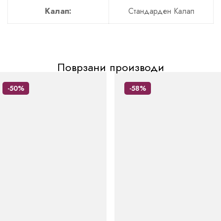
Калап:
Стандарден Калап
Поврзани производи
-50%
-58%