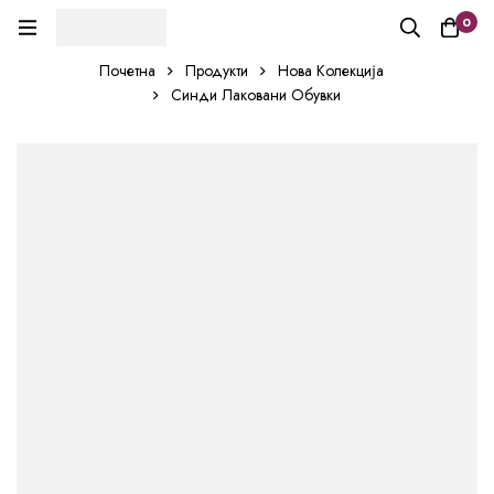
0
Почетна
Продукти
Нова Колекција
Синди Лаковани Обувки