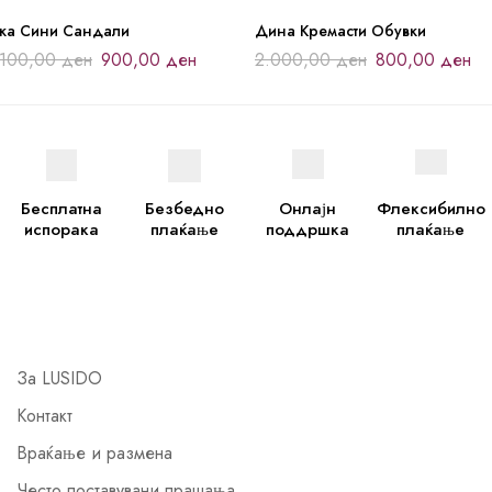
јка Сини Сандали
Дина Кремасти Обувки
.100,00
ден
900,00
ден
2.000,00
ден
800,00
ден
Бесплатна
Безбедно
Онлајн
Флексибилно
испорака
плаќање
поддршка
плаќање
За LUSIDO
Контакт
Враќање и размена
Често поставувани прашања