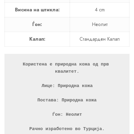
Висина на штикла:
4 cm
Ѓон:
Неолит
Калап:
Стандарден Калап
Користена е природна кожа од прв 
квалитет.
Лице: Природна кожа
Постава: Природна кожа
Ѓон: Неолит
Рачно изработено во Турција.