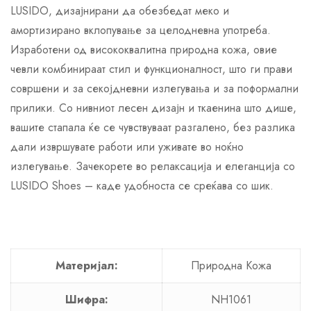
LUSIDO, дизајнирани да обезбедат меко и
амортизирано вклопување за целодневна употреба.
Изработени од висококвалитна природна кожа, овие
чевли комбинираат стил и функционалност, што ги прави
совршени и за секојдневни излегувања и за поформални
прилики. Со нивниот лесен дизајн и ткаенина што дише,
вашите стапала ќе се чувствуваат разгалено, без разлика
дали извршувате работи или уживате во ноќно
излегување. Зачекорете во релаксација и елеганција со
LUSIDO Shoes – каде удобноста се среќава со шик.
Материјал:
Природна Кожа
Шифра:
NH1061