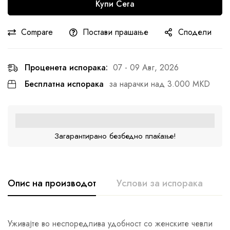
Купи Сега
Compare
Постави прашање
Сподели
Проценета испорака:
07 - 09 Авг, 2026
Бесплатна испорака
за нарачки над 3.000 MKD
Загарантирано безбедно плаќање!
Опис на производот
Услови за испорака
К
Уживајте во неспоредлива удобност со женските чевли