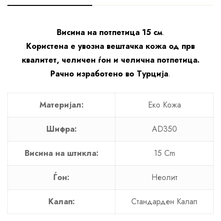
Висина на потпетица 15 см
.
Користена е увозна вештачка кожа од прв
квалитет, челичен ѓон и челична потпетица.
Рачно изработено во Турција
.
Материјал:
Еко Кожa
Шифра:
AD350
Висина на штикла:
15 Cm
Ѓон:
Неолит
Калап:
Стандарден Калап