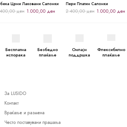
ебека Црни Лаковани Салонки
Пери Платин Салонки
.400,00
ден
1.000,00
ден
2.400,00
ден
1.000,00
ден
Бесплатна
Безбедно
Онлајн
Флексибилно
испорака
плаќање
поддршка
плаќање
За LUSIDO
Контакт
Враќање и размена
Често поставувани прашања