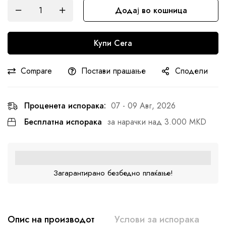
Додај во кошница
Купи Сега
Compare
Постави прашање
Сподели
Проценета испорака:
07 - 09 Авг, 2026
Бесплатна испорака
за нарачки над 3.000 MKD
Загарантирано безбедно плаќање!
Опис на производот
Услови за испорака
К