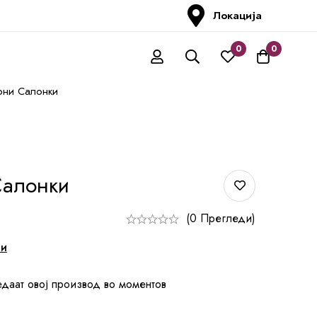
Локација
0
0
рни Салонки
Салонки
(0 Прегледи)
ни
едаат овој производ во моментов