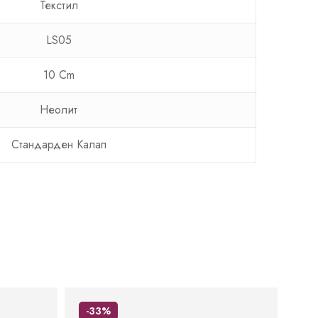
Текстил
LS05
10 Cm
Неолит
Стандарден Калап
-33%