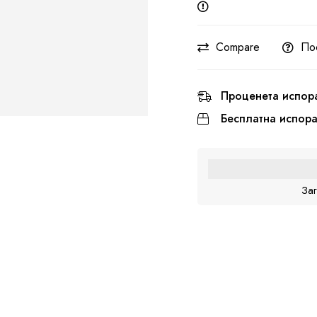
Compare
По
Проценета испор
Бесплатна испор
За