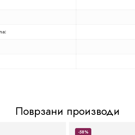
ла:
Поврзани производи
-58%