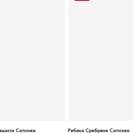
емасти Салонки
Ребека Сребрени Салонки