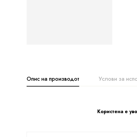
Опис на производот
Услови за исп
Користена е уво