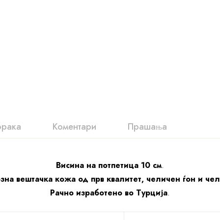
орака
Коментари
Прашања
Висина на потпетица 10 см
.
зна вештачка кожа од прв квалитет, челичен ѓон и че
Рачно изработено во Турција
.