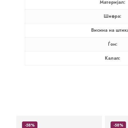
Материјал:
Шифра:
Висина на штик
Ѓон:
Калап:
-58%
-58%