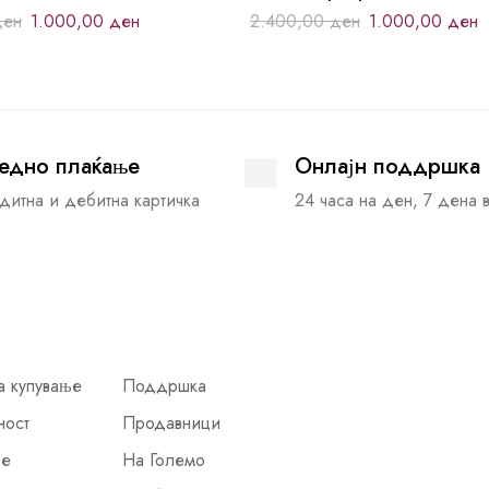
ден
1.000,00
ден
2.400,00
ден
1.000,00
ден
едно плаќање
Онлајн поддршка
дитна и дебитна картичка
24 часа на ден, 7 дена 
а купување
Поддршка
ност
Продавници
ње
На Големо