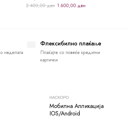
2.400,00
ден
1.600,00
ден
Флексибилно плаќање
во неделата
Плаќајте со повеќе кредитни
картички
НАСКОРО
Мобилна Апликација
IOS/Android