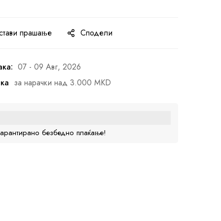
стави прашање
Сподели
ака:
07 - 09 Авг, 2026
ака
за нарачки над 3.000 MKD
гарантирано безбедно плаќање!