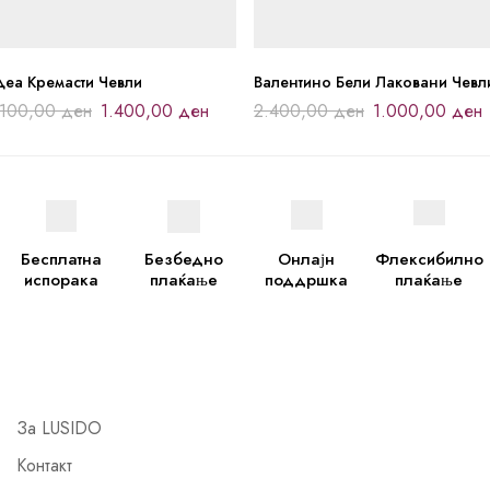
деа Кремасти Чевли
Валентино Бели Лаковани Чевл
.100,00
ден
1.400,00
ден
2.400,00
ден
1.000,00
ден
Бесплатна
Безбедно
Онлајн
Флексибилно
испорака
плаќање
поддршка
плаќање
За LUSIDO
Контакт