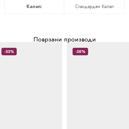
Калап:
Стандарден Калап
Поврзани производи
-55%
-58%