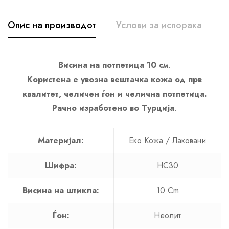
Опис на производот
Услови за испорака
A
Висина на потпетица 10 см
.
Користена е увозна вештачка кожа од прв
квалитет, челичен ѓон и челична потпетица.
Рачно изработено во Турција
.
Материјал:
Еко Кожа / Лаковани
Шифра:
HC30
Висина на штикла:
10 Cm
Ѓон:
Неолит