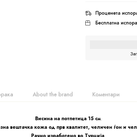
Проценета испор
Бесплатна испор
За
орака
About the brand
Коментари
Висина на потпетица 15 см
.
зна вештачка кожа од прв квалитет, челичен ѓон и че
Рачно изработено во Турција
.