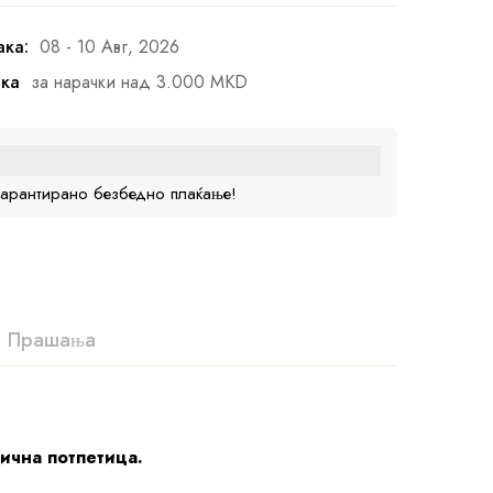
ака:
08 - 10 Авг, 2026
ака
за нарачки над 3.000 MKD
гарантирано безбедно плаќање!
Прашања
лична потпетица.