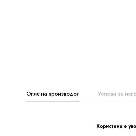
Опис на производот
Услови за исп
Користена е уво