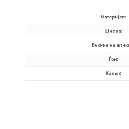
Материјал:
Шифра:
Висина на штик
Ѓон:
Калап: