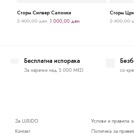
Сторм Силвер Салонки
Сторм Црн
2.400,00
ден
1.000,00
ден
2.400,00
Бесплатна испорака
Безб
За нарачки над 3.000 MKD
со кре
За LUSIDO
Услови и правила з
Контакт
Политика за приват