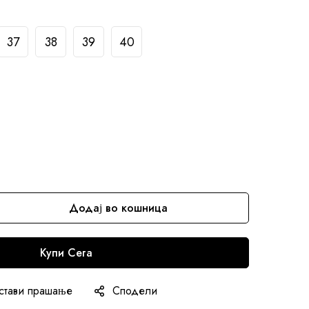
37
38
39
40
Додај во кошница
Купи Сега
стави прашање
Сподели