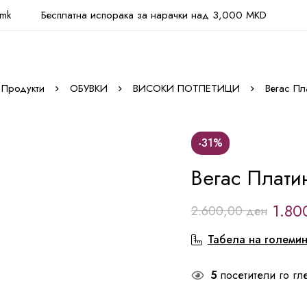
.mk
Бесплатна испорака за нарачки над 3,000 MKD
Продукти
ОБУВКИ
ВИСОКИ ПОТПЕТИЦИ
Вегас Пл
-31%
Вегас Плати
1.80
2.600,00
ден
Табела на големи
5
посетители го гл