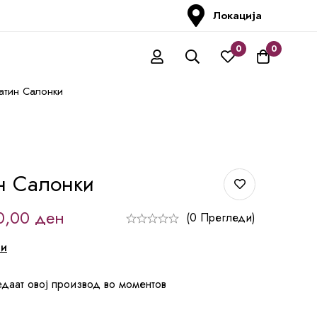
Локација
0
0
атин Салонки
н Салонки
0,00
ден
(0 Прегледи)
ни
едаат овој производ во моментов