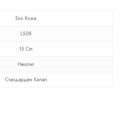
Еко Кожа
LS08
15 Cm
Неолит
Стандарден Калап