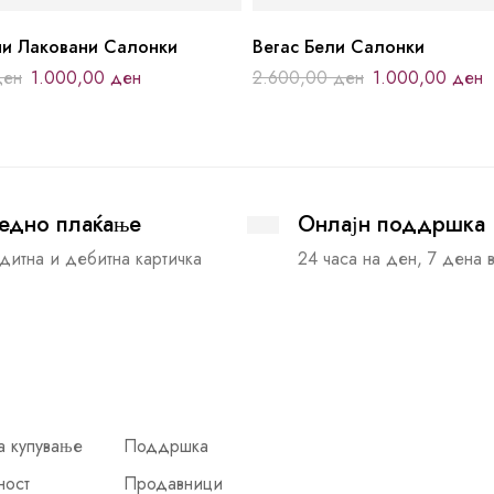
и Лаковани Салонки
Вегас Бели Салонки
ден
1.000,00
ден
2.600,00
ден
1.000,00
ден
едно плаќање
Онлајн поддршка
дитна и дебитна картичка
24 часа на ден, 7 дена 
а купување
Поддршка
ност
Продавници