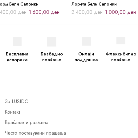
торм Бели Салонки
Лорета Бели Салонки
.400,00
ден
1.600,00
ден
2.400,00
ден
1.000,00
ден
Бесплатна
Безбедно
Онлајн
Флексибилно
испорака
плаќање
поддршка
плаќање
За LUSIDO
Контакт
Враќање и размена
Често поставувани прашања