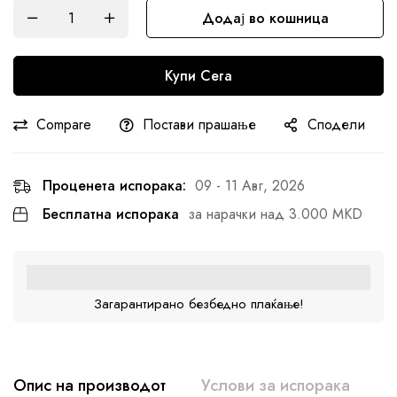
Додај во кошница
Купи Сега
Compare
Постави прашање
Сподели
Проценета испорака:
09 - 11 Авг, 2026
Бесплатна испорака
за нарачки над 3.000 MKD
Загарантирано безбедно плаќање!
Опис на производот
Услови за испорака
К