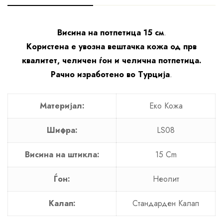
Висина на потпетица 15 см
.
Користена е увозна вештачка кожа од прв
квалитет, челичен ѓон и челична потпетица.
Рачно изработено во Турција
.
Материјал:
Еко Кожа
Шифра:
LS08
Висина на штикла:
15 Cm
Ѓон:
Неолит
Калап:
Стандарден Калап